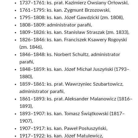
1737–1761: ks. prał. Kazimierz Owsiany Orłowski,
1761–1795: ks. kan. Zygmunt Brzozowski,
1795–1808: ks. kan. Józef Gawdzicki (zm. 1808),
1808–1809: administrator parafii,
1809–1826: ks. kan. Stanisław Straszak (zm. 1833),
1826–1846: ks. kan. Franciszek Ksawery Rogoyski
(zm. 1846),
1846–1848: ks. Norbert Schultz, administrator
parafii,
1848–1859: ks. kan. Józef Michał Juszyński (1793–
1880),
1859–1861: ks. prał. Wawrzyniec Szubartowicz,
administrator parafii,
1861–1893: ks. prał. Aleksander Malanowicz (1816–
1893),
1893–1907: ks. kan. Tomasz Świątkowski (1817–
1907),
1907–1917: ks. kan. Paweł Posłuszyński,
1917–1922: ks. kan. Józef Matulewicz,