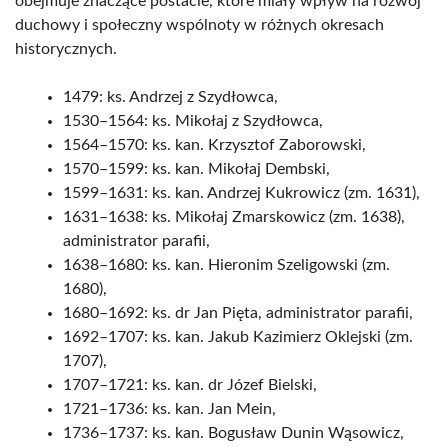
obejmuje znaczące postacie, które miały wpływ na rozwój
duchowy i społeczny wspólnoty w różnych okresach
historycznych.
1479: ks. Andrzej z Szydłowca,
1530–1564: ks. Mikołaj z Szydłowca,
1564–1570: ks. kan. Krzysztof Zaborowski,
1570–1599: ks. kan. Mikołaj Dembski,
1599–1631: ks. kan. Andrzej Kukrowicz (zm. 1631),
1631–1638: ks. Mikołaj Zmarskowicz (zm. 1638),
administrator parafii,
1638–1680: ks. kan. Hieronim Szeligowski (zm.
1680),
1680–1692: ks. dr Jan Pięta, administrator parafii,
1692–1707: ks. kan. Jakub Kazimierz Oklejski (zm.
1707),
1707–1721: ks. kan. dr Józef Bielski,
1721–1736: ks. kan. Jan Mein,
1736–1737: ks. kan. Bogusław Dunin Wąsowicz,