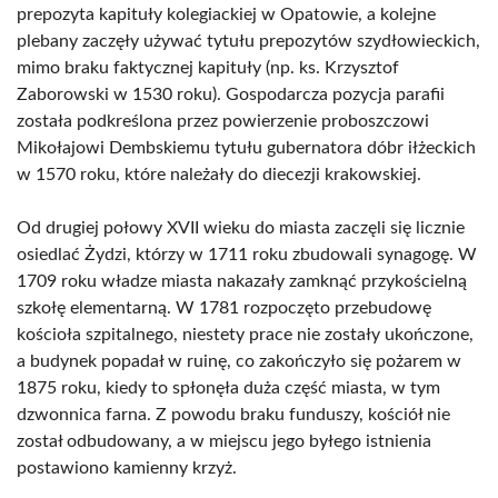
prepozyta kapituły kolegiackiej w Opatowie, a kolejne
plebany zaczęły używać tytułu prepozytów szydłowieckich,
mimo braku faktycznej kapituły (np. ks. Krzysztof
Zaborowski w 1530 roku). Gospodarcza pozycja parafii
została podkreślona przez powierzenie proboszczowi
Mikołajowi Dembskiemu tytułu gubernatora dóbr iłżeckich
w 1570 roku, które należały do diecezji krakowskiej.
Od drugiej połowy XVII wieku do miasta zaczęli się licznie
osiedlać Żydzi, którzy w 1711 roku zbudowali synagogę. W
1709 roku władze miasta nakazały zamknąć przykościelną
szkołę elementarną. W 1781 rozpoczęto przebudowę
kościoła szpitalnego, niestety prace nie zostały ukończone,
a budynek popadał w ruinę, co zakończyło się pożarem w
1875 roku, kiedy to spłonęła duża część miasta, w tym
dzwonnica farna. Z powodu braku funduszy, kościół nie
został odbudowany, a w miejscu jego byłego istnienia
postawiono kamienny krzyż.