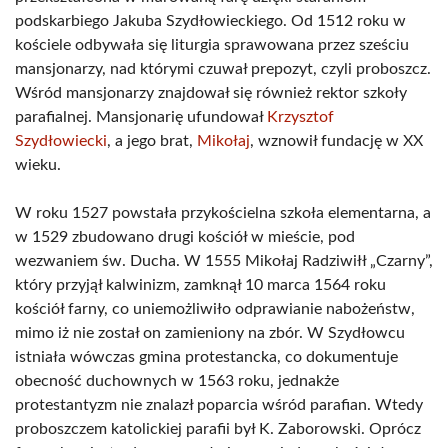
podskarbiego Jakuba Szydłowieckiego. Od 1512 roku w
kościele odbywała się liturgia sprawowana przez sześciu
mansjonarzy, nad którymi czuwał prepozyt, czyli proboszcz.
Wśród mansjonarzy znajdował się również rektor szkoły
parafialnej. Mansjonarię ufundował
Krzysztof
Szydłowiecki
, a jego brat,
Mikołaj
, wznowił fundację w XX
wieku.
W roku 1527 powstała przykościelna szkoła elementarna, a
w 1529 zbudowano drugi kościół w mieście, pod
wezwaniem św. Ducha. W 1555 Mikołaj Radziwiłł „Czarny”,
który przyjął kalwinizm, zamknął 10 marca 1564 roku
kościół farny, co uniemożliwiło odprawianie nabożeństw,
mimo iż nie został on zamieniony na zbór. W Szydłowcu
istniała wówczas gmina protestancka, co dokumentuje
obecność duchownych w 1563 roku, jednakże
protestantyzm nie znalazł poparcia wśród parafian. Wtedy
proboszczem katolickiej parafii był K. Zaborowski. Oprócz