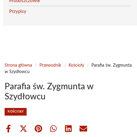
Proboszczowie
Przypisy
Strona główna
/
Przewodnik
/
Kościoły
/
Parafia św. Zygmunta
w Szydłowcu
Parafia św. Zygmunta w
Szydłowcu
KOŚCIOŁY
Share
Share
Share
Share
Share
Share
on
on
on
on
on
on