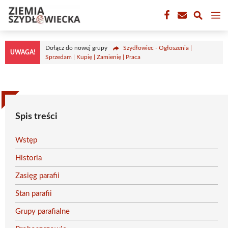
Przejdź
M
do
treści
Dołącz do nowej grupy
Szydłowiec - Ogłoszenia |
UWAGA!
Sprzedam | Kupię | Zamienię | Praca
Spis treści
Wstęp
Historia
Zasięg parafii
Stan parafii
Grupy parafialne