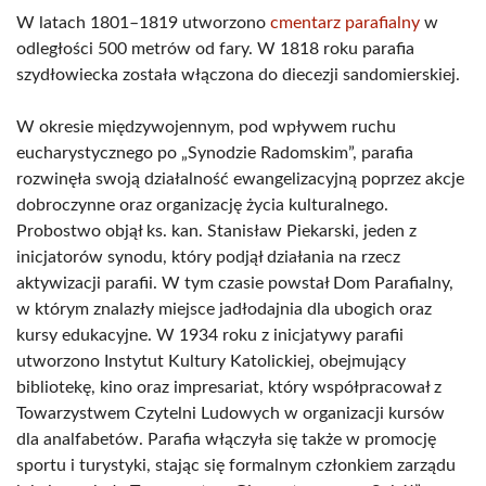
W latach 1801–1819 utworzono
cmentarz parafialny
w
odległości 500 metrów od fary. W 1818 roku parafia
szydłowiecka została włączona do diecezji sandomierskiej.
W okresie międzywojennym, pod wpływem ruchu
eucharystycznego po „Synodzie Radomskim”, parafia
rozwinęła swoją działalność ewangelizacyjną poprzez akcje
dobroczynne oraz organizację życia kulturalnego.
Probostwo objął ks. kan. Stanisław Piekarski, jeden z
inicjatorów synodu, który podjął działania na rzecz
aktywizacji parafii. W tym czasie powstał Dom Parafialny,
w którym znalazły miejsce jadłodajnia dla ubogich oraz
kursy edukacyjne. W 1934 roku z inicjatywy parafii
utworzono Instytut Kultury Katolickiej, obejmujący
bibliotekę, kino oraz impresariat, który współpracował z
Towarzystwem Czytelni Ludowych w organizacji kursów
dla analfabetów. Parafia włączyła się także w promocję
sportu i turystyki, stając się formalnym członkiem zarządu