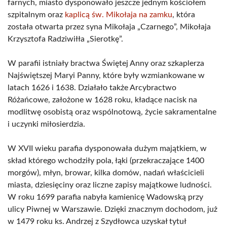
farnych, miasto dysponowało jeszcze jednym kościołem
szpitalnym oraz
kaplicą św. Mikołaja na zamku
, która
została otwarta przez syna Mikołaja „Czarnego”, Mikołaja
Krzysztofa Radziwiłła „Sierotkę”.
W parafii istniały bractwa Świętej Anny oraz szkaplerza
Najświętszej Maryi Panny, które były wzmiankowane w
latach 1626 i 1638. Działało także Arcybractwo
Różańcowe, założone w 1628 roku, kładące nacisk na
modlitwę osobistą oraz wspólnotową, życie sakramentalne
i uczynki miłosierdzia.
W XVII wieku parafia dysponowała dużym majątkiem, w
skład którego wchodziły pola, łąki (przekraczające 1400
morgów), młyn, browar, kilka domów, nadań właścicieli
miasta, dziesięciny oraz liczne zapisy majątkowe ludności.
W roku 1699 parafia nabyła kamienicę Wadowską przy
ulicy Piwnej w Warszawie. Dzięki znacznym dochodom, już
w 1479 roku ks. Andrzej z Szydłowca uzyskał tytuł