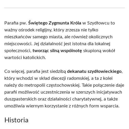
Facebook
X
Pinterest
WhatsApp
LinkedIn
Email
(Twitter)
Parafia pw.
Świętego Zygmunta Króla
w Szydłowcu to
ważny ośrodek religijny, który zrzesza nie tylko
mieszkańców samego miasta, ale również okolicznych
miejscowości. Jej działalność jest istotna dla lokalnej
społeczności,
tworząc silną wspólnotę
skupioną wokół
wartości katolickich.
Co więcej, parafia jest siedzibą
dekanatu szydłowieckiego
,
który wchodzi w skład diecezji radomskiej, a ta z kolei
należy do metropolii częstochowskiej. Takie połączenie daje
parafii możliwość uczestniczenia w szerszych inicjatywach
duszpasterskich oraz działalności charytatywnej, a także
umożliwia wiernym korzystanie z różnych form wsparcia.
Historia