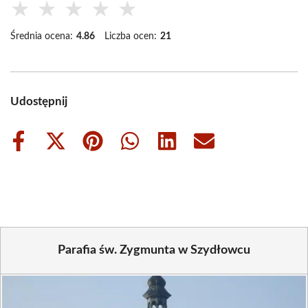
★
★
★
★
★
Średnia ocena:
4.86
Liczba ocen:
21
Udostępnij
Share
Share
Share
Share
Share
Share
on
on
on
on
on
on
Facebook
X
Pinterest
WhatsApp
LinkedIn
Email
(Twitter)
Parafia św. Zygmunta w Szydłowcu