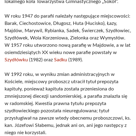
lokalnego koła Towarzystwa Gimnastycznego „Sokół”.
W roku 1947 do parafii należały następujące miejscowości:
Barak, Ciechostowice, Długosz, Huta (Hucisko), Łazy,
Majdów, Marywil, Rybianka, Sadek, Świerczek, Szydłowiec,
Szydłówek, Wola Korzeniowa, Zielonka oraz Wymysłów.
W 1957 roku utworzono nową parafię w Majdowie, a w lat
osiemdziesiątych XX wieku nowe parafie powstały w
Szydłówku
(1982) oraz
Sadku
(1989).
W 1992 roku, w wyniku zmian administracyjnych w
Kościele, miejscowy proboszcz utracił tytuł prepozyta
kapituły, ponieważ kapituła została przeniesiona do
zmniejszonej diecezji sandomierskiej, a parafia znalazła się
w radomskiej. Kwestia prawna tytułu prepozyta
szydłowieckiego pozostała nieuregulowana; tytuł
przysługiwał na zawsze wtedy obecnemu proboszczowi, ks.
kan. Józefowi Słabemu, jednak ani on, ani jego następcy z
niego nie korzystali.