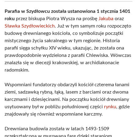
Parafia w Szydłowcu została ustanowiona 1 stycznia 1401
roku
przez biskupa Piotra Wysza na prośbę
Jakuba
oraz
Sławka Szydłowieckich
. Już w tym samym roku rozpoczęto
budowę drewnianego kościoła, co symbolizuje początki
mistycznego życia sakralnego w tym regionie. Historia
parafii sięga schyłku XIV wieku, ukazując, że została ona
prawdopodobnie wydzielona z parafii Chlewiska. Wówczas
znalazła się w diecezji krakowskiej, w archidiakonacie
radomskim.
Wspomniani fundatorzy obdarzyli kościół czterema łanami
ziemi, sadzawką rybną, łąką, lasem z barciami oraz dwoma
karczmami i dziesięcinami. Na początku kościół drewniany
usytuowany był w pobliżu południowej części
rynku
, gdzie
znajdowały się również wspomniane karczmy.
Drewniana budowla została w latach 1493-1509
przekształcona w murowaną farę dzięki staraniom