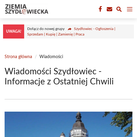
Przejdź
M
do
treści
Dołącz do nowej grupy
Szydłowiec - Ogłoszenia |
UWAGA!
Sprzedam | Kupię | Zamienię | Praca
Strona główna
/
Wiadomości
Wiadomości Szydłowiec -
Informacje z Ostatniej Chwili