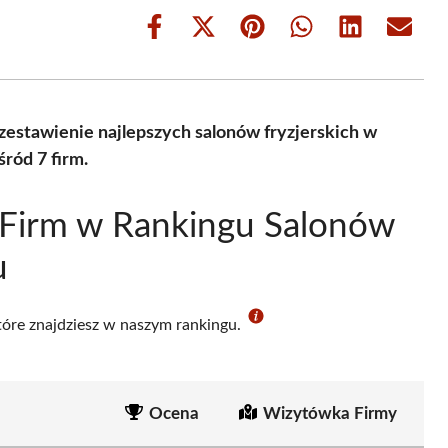
Share
Share
Share
Share
Share
Share
on
on
on
on
on
on
Facebook
X
Pinterest
WhatsApp
LinkedIn
Email
(Twitter)
zestawienie najlepszych salonów fryzjerskich w
ród 7 firm.
 Firm w Rankingu Salonów
u
które znajdziesz w naszym rankingu.
Ocena
Wizytówka Firmy