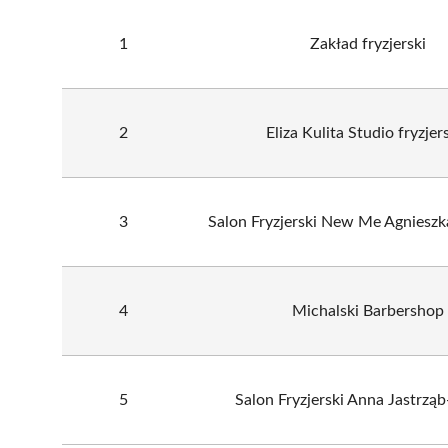
1
Zakład fryzjerski
2
Eliza Kulita Studio fryzjer
3
Salon Fryzjerski New Me Agnieszk
4
Michalski Barbershop
5
Salon Fryzjerski Anna Jastrzą