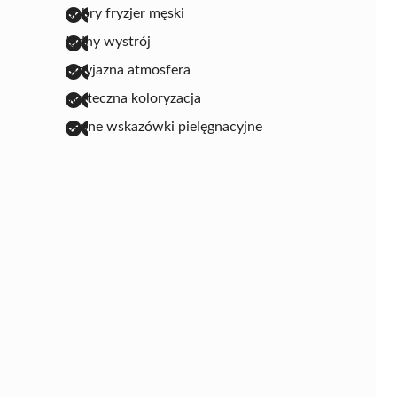
dobry fryzjer męski
ładny wystrój
przyjazna atmosfera
skuteczna koloryzacja
cenne wskazówki pielęgnacyjne