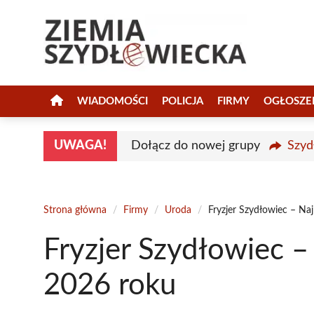
Przejdź
do
treści
WIADOMOŚCI
POLICJA
FIRMY
OGŁOSZE
UWAGA!
Dołącz do nowej grupy
Szyd
Strona główna
/
Firmy
/
Uroda
/
Fryzjer Szydłowiec – Na
Fryzjer Szydłowiec –
2026 roku