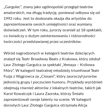
„Gargulec”, znany jako ogólnopolski przegląd teatrów
amatorskich, ma długą tradycję, ponieważ odbywa się od
1992 roku. Jest to doskonała okazja dla artystów do
zaprezentowania swoich umiejętności oraz wymiany
doświadczeń. W tym roku, jurorzy oceniali aż 18 spektakli,
co świadczy o dużym zainteresowaniu i różnorodności
twórczości przedstawianej przez uczestników.
Wśród nagrodzonych w kategorii teatrów dziecięcych
znalazł się Teatr Broadway Beats z Krakowa, który zdobył
Laur Złotego Gargulca za spektakl „Yemaya – Królowa
Mórz”. W kategorii teatralnej młodzieży triumfował Teatr
Fuzja z Wągrowca za „Ciosani”, który zauroczył jurorów
jednością grupy i poczuciem humoru. Przykłady wyróżnień
obejmują również aktorów z lokalnych teatrów, takich jak
Karol Kowalczyk i Laura Zaorska, którzy Śmiało
zaprezentowali swoje talenty na scenie. W kategorii
dorosłych Laur Złotego Gargulca otrzymała Alicja