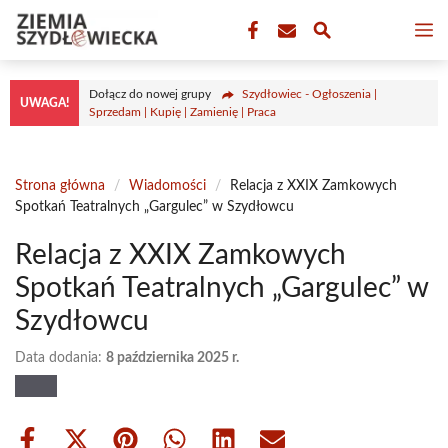
Przejdź
M
do
treści
Dołącz do nowej grupy
Szydłowiec - Ogłoszenia |
UWAGA!
Sprzedam | Kupię | Zamienię | Praca
Strona główna
/
Wiadomości
/
Relacja z XXIX Zamkowych
Spotkań Teatralnych „Gargulec” w Szydłowcu
Relacja z XXIX Zamkowych
Spotkań Teatralnych „Gargulec” w
Szydłowcu
Data dodania:
8 października 2025 r.
Share
Share
Share
Share
Share
Share