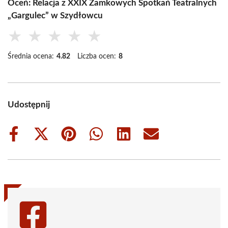
Oceń: Relacja z XXIX Zamkowych Spotkań Teatralnych
„Gargulec” w Szydłowcu
★
★
★
★
★
Średnia ocena:
4.82
Liczba ocen:
8
Udostępnij
Share
Share
Share
Share
Share
Share
on
on
on
on
on
on
Facebook
X
Pinterest
WhatsApp
LinkedIn
Email
(Twitter)