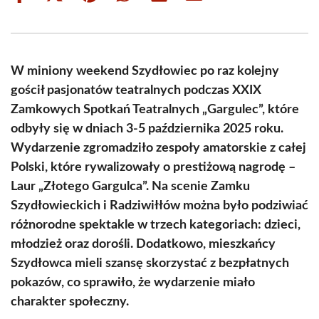
on
on
on
on
on
on
Facebook
X
Pinterest
WhatsApp
LinkedIn
Email
(Twitter)
W miniony weekend Szydłowiec po raz kolejny
gościł pasjonatów teatralnych podczas XXIX
Zamkowych Spotkań Teatralnych „Gargulec”, które
odbyły się w dniach 3-5 października 2025 roku.
Wydarzenie zgromadziło zespoły amatorskie z całej
Polski, które rywalizowały o prestiżową nagrodę –
Laur „Złotego Gargulca”. Na scenie Zamku
Szydłowieckich i Radziwiłłów można było podziwiać
różnorodne spektakle w trzech kategoriach: dzieci,
młodzież oraz dorośli. Dodatkowo, mieszkańcy
Szydłowca mieli szansę skorzystać z bezpłatnych
pokazów, co sprawiło, że wydarzenie miało
charakter społeczny.