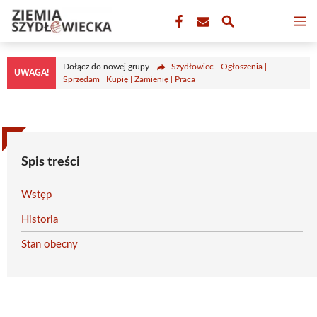
Przejdź
M
do
treści
Dołącz do nowej grupy
Szydłowiec - Ogłoszenia |
UWAGA!
Sprzedam | Kupię | Zamienię | Praca
Spis treści
Wstęp
Historia
Stan obecny