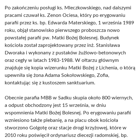
Po zakończeniu posługi ks. Mleczkowskiego, nad dalszymi
pracami czuwał ks. Zenon Ociesa, który po erygowaniu
parafii przez ks. bp. Edwarda Materskiego, 1 września 1989
roku, objął stanowisko pierwszego proboszcza nowo
powstałej parafii pw. Matki Bożej Bolesnej. Budynek
kościoła został zaprojektowany przez inż. Stanisława
Dworaka i wykonany z pustaków żużlowo-betonowych
oraz cegły w latach 1983-1988. W ołtarzu głównym
znajduje się kopia wizerunku Matki Bożej z Lichenia, o którą
upewniła się żona Adama Sokołowskiego, Zofia,
kontaktując się z kustoszem sanktuarium.
Obecnie parafia MBB w Sadku skupia około 800 wiernych,
a odpust obchodzony jest 15 września, w dniu
wspomnienia Matki Bożej Bolesnej. Po erygowaniu parafii
wzniesiono także plebanię, a na placu obok kościoła
stworzono Golgotę oraz stacje drogi krzyżowej, które w
2010 roku poświęcił ordynariusz diecezji radomskiej, bp.