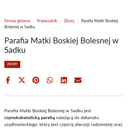
Strona główna
/
Przewodnik
/
Zbory
/
Parafia Matki Boskiej
Bolesnej w Sadku
Parafia Matki Boskiej Bolesnej w
Sadku
ZBORY
Share
Share
Share
Share
Share
Share
on
on
on
on
on
on
Facebook
X
Pinterest
WhatsApp
LinkedIn
Email
(Twitter)
Parafia Matki Boskiej Bolesnej w Sadku jest
rzymskokatolicką parafią
należącą do dekanatu
szydłowieckiego, który jest częścią diecezji radomskiej oraz