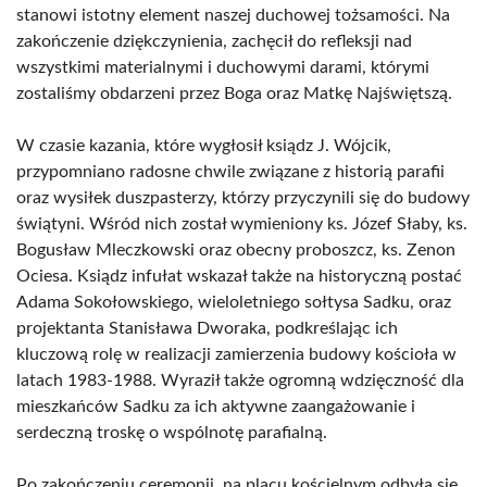
stanowi istotny element naszej duchowej tożsamości. Na
zakończenie dziękczynienia, zachęcił do refleksji nad
wszystkimi materialnymi i duchowymi darami, którymi
zostaliśmy obdarzeni przez Boga oraz Matkę Najświętszą.
W czasie kazania, które wygłosił ksiądz J. Wójcik,
przypomniano radosne chwile związane z historią parafii
oraz wysiłek duszpasterzy, którzy przyczynili się do budowy
świątyni. Wśród nich został wymieniony ks. Józef Słaby, ks.
Bogusław Mleczkowski oraz obecny proboszcz, ks. Zenon
Ociesa. Ksiądz infułat wskazał także na historyczną postać
Adama Sokołowskiego, wieloletniego sołtysa Sadku, oraz
projektanta Stanisława Dworaka, podkreślając ich
kluczową rolę w realizacji zamierzenia budowy kościoła w
latach 1983-1988. Wyraził także ogromną wdzięczność dla
mieszkańców Sadku za ich aktywne zaangażowanie i
serdeczną troskę o wspólnotę parafialną.
Po zakończeniu ceremonii, na placu kościelnym odbyła się