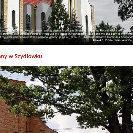
anny w Szydłówku