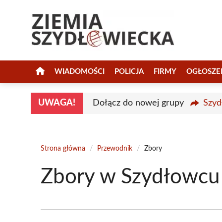
Przejdź
do
treści
WIADOMOŚCI
POLICJA
FIRMY
OGŁOSZE
UWAGA!
Dołącz do nowej grupy
Szyd
Strona główna
/
Przewodnik
/
Zbory
Zbory w Szydłowcu