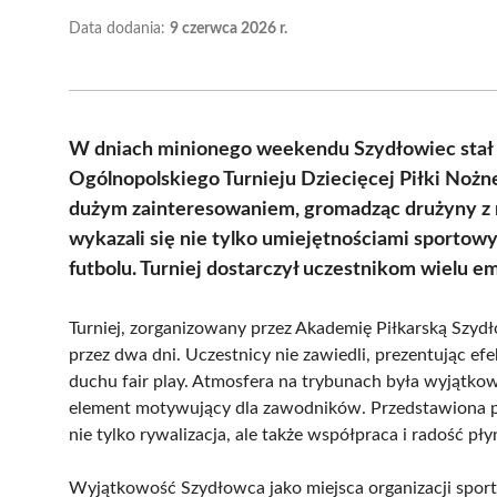
Data dodania:
9 czerwca 2026 r.
W dniach minionego weekendu Szydłowiec stał się
Ogólnopolskiego Turnieju Dziecięcej Piłki Nożn
dużym zainteresowaniem, gromadząc drużyny z r
wykazali się nie tylko umiejętnościami sportow
futbolu. Turniej dostarczył uczestnikom wielu e
Turniej, zorganizowany przez Akademię Piłkarską Szydł
przez dwa dni. Uczestnicy nie zawiedli, prezentując e
duchu fair play. Atmosfera na trybunach była wyjątko
element motywujący dla zawodników. Przedstawiona p
nie tylko rywalizacja, ale także współpraca i radość pły
Wyjątkowość Szydłowca jako miejsca organizacji spo