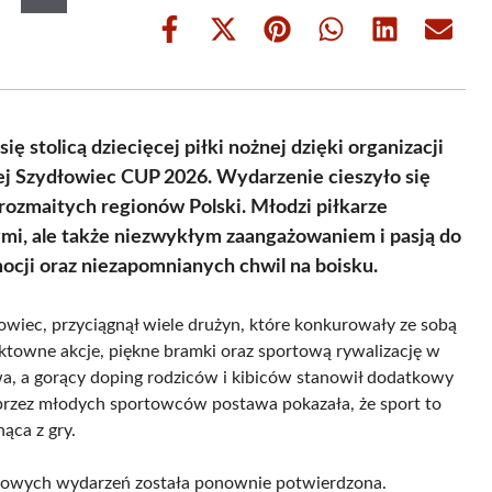
Share
Share
Share
Share
Share
Share
on
on
on
on
on
on
Facebook
X
Pinterest
WhatsApp
LinkedIn
Email
(Twitter)
 stolicą dziecięcej piłki nożnej dzięki organizacji
ej Szydłowiec CUP 2026. Wydarzenie cieszyło się
ozmaitych regionów Polski. Młodzi piłkarze
ymi, ale także niezwykłym zaangażowaniem i pasją do
mocji oraz niezapomnianych chwil na boisku.
owiec, przyciągnął wiele drużyn, które konkurowały ze sobą
fektowne akcje, piękne bramki oraz sportową rywalizację w
wa, a gorący doping rodziców i kibiców stanowił dodatkowy
rzez młodych sportowców postawa pokazała, że sport to
nąca z gry.
rtowych wydarzeń została ponownie potwierdzona.