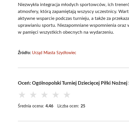
Niezwykła integracja młodych sportowców, ich trener
atmosfery, którą zapamiętają wszyscy uczestnicy. War
aktywne wsparcie podczas turnieju, a także za przekaz
uprawianiu sportu. Niezapomniane wspomnienia oraz w
w pamięci wszystkich obecnych na wydarzeniu.
Źródło:
Urząd Miasta Szydłowiec
Oceń: Ogólnopolski Turniej Dziecięcej Piłki Nożn
★
★
★
★
★
Średnia ocena:
4.46
Liczba ocen:
25