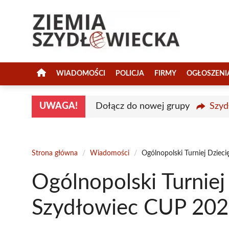
Przejdź
do
treści
WIADOMOŚCI
POLICJA
FIRMY
OGŁOSZENI
UWAGA!
Dołącz do nowej grupy
Szyd
Strona główna
/
Wiadomości
/
Ogólnopolski Turniej Dziec
Ogólnopolski Turniej 
Szydłowiec CUP 202