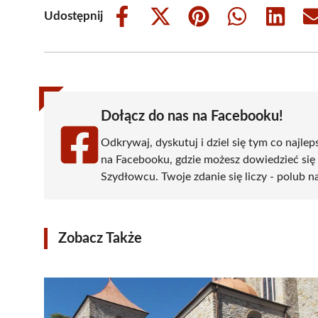
Udostępnij
Share
Share
Share
Share
Share
on
on
on
on
on
Facebook
X
Pinterest
WhatsApp
LinkedIn
(Twitter)
Dołącz do nas na Facebooku!
Odkrywaj, dyskutuj i dziel się tym co najlep
na Facebooku, gdzie możesz dowiedzieć się
Szydłowcu. Twoje zdanie się liczy - polub na
Zobacz Także