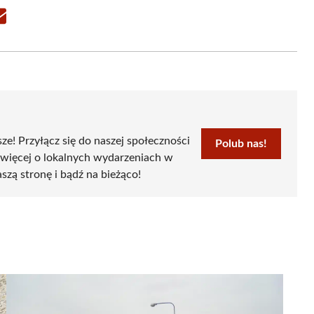
Share
on
Email
sze! Przyłącz się do naszej społeczności
Polub nas!
 więcej o lokalnych wydarzeniach w
szą stronę i bądź na bieżąco!