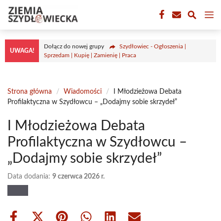
Przejdź
M
do
treści
Dołącz do nowej grupy
Szydłowiec - Ogłoszenia |
UWAGA!
Sprzedam | Kupię | Zamienię | Praca
Strona główna
/
Wiadomości
/
I Młodzieżowa Debata
Profilaktyczna w Szydłowcu – „Dodajmy sobie skrzydeł”
I Młodzieżowa Debata
Profilaktyczna w Szydłowcu –
„Dodajmy sobie skrzydeł”
Data dodania:
9 czerwca 2026 r.
Share
Share
Share
Share
Share
Share