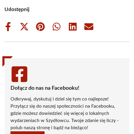
Udostępnij
Share
Share
Share
Share
Share
Share
on
on
on
on
on
on
Facebook
X
Pinterest
WhatsApp
LinkedIn
Email
(Twitter)
Dołącz do nas na Facebooku!
Odkrywaj, dyskutuj i dziel się tym co najlepsze!
Przyłącz się do naszej społeczności na Facebooku,
gdzie możesz dowiedzieć się więcej o lokalnych
wydarzeniach w Szydłowcu. Twoje zdanie się liczy -
polub naszą stronę i bądź na bieżąco!