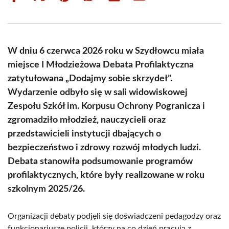
on
on
on
on
on
on
Facebook
X
Pinterest
WhatsApp
LinkedIn
Email
(Twitter)
W dniu 6 czerwca 2026 roku w Szydłowcu miała
miejsce I Młodzieżowa Debata Profilaktyczna
zatytułowana „Dodajmy sobie skrzydeł”.
Wydarzenie odbyło się w sali widowiskowej
Zespołu Szkół im. Korpusu Ochrony Pogranicza i
zgromadziło młodzież, nauczycieli oraz
przedstawicieli instytucji dbających o
bezpieczeństwo i zdrowy rozwój młodych ludzi.
Debata stanowiła podsumowanie programów
profilaktycznych, które były realizowane w roku
szkolnym 2025/26.
Organizacji debaty podjęli się doświadczeni pedagodzy oraz
funkcjonariusze policji, którzy na co dzień pracują z