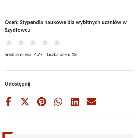
Oceń: Stypendia naukowe dla wybitnych uczniów w
Szydłowcu
★
★
★
★
★
Średnia ocena:
4.77
Liczba ocen:
18
Udostępnij
Share
Share
Share
Share
Share
Share
on
on
on
on
on
on
Facebook
X
Pinterest
WhatsApp
LinkedIn
Email
(Twitter)