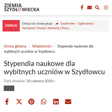
Przejdź
M
do
treści
Dołącz do nowej grupy
Szydłowiec - Ogłoszenia |
UWAGA!
Sprzedam | Kupię | Zamienię | Praca
Strona główna
/
Wiadomości
/
Stypendia naukowe dla
wybitnych uczniów w Szydłowcu
Stypendia naukowe dla
wybitnych uczniów w Szydłowcu
Data dodania:
26 czerwca 2026 r.
Share
Share
Share
Share
Share
Share
on
on
on
on
on
on
Facebook
X
Pinterest
WhatsApp
LinkedIn
Email