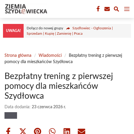
Przejdź
M
do
treści
Dołącz do nowej grupy
Szydłowiec - Ogłoszenia |
UWAGA!
Sprzedam | Kupię | Zamienię | Praca
Strona główna
/
Wiadomości
/
Bezpłatny trening z pierwszej
pomocy dla mieszkańców Szydłowca
Bezpłatny trening z pierwszej
pomocy dla mieszkańców
Szydłowca
Data dodania:
23 czerwca 2026 r.
Share
Share
Share
Share
Share
Share