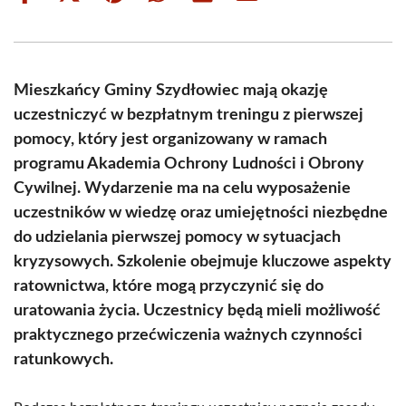
on
on
on
on
on
on
Facebook
X
Pinterest
WhatsApp
LinkedIn
Email
(Twitter)
Mieszkańcy Gminy Szydłowiec mają okazję
uczestniczyć w bezpłatnym treningu z pierwszej
pomocy, który jest organizowany w ramach
programu Akademia Ochrony Ludności i Obrony
Cywilnej. Wydarzenie ma na celu wyposażenie
uczestników w wiedzę oraz umiejętności niezbędne
do udzielania pierwszej pomocy w sytuacjach
kryzysowych. Szkolenie obejmuje kluczowe aspekty
ratownictwa, które mogą przyczynić się do
uratowania życia. Uczestnicy będą mieli możliwość
praktycznego przećwiczenia ważnych czynności
ratunkowych.