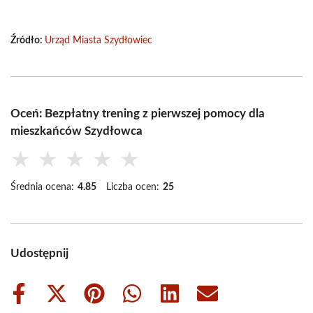
Źródło:
Urząd Miasta Szydłowiec
Oceń: Bezpłatny trening z pierwszej pomocy dla
mieszkańców Szydłowca
★
★
★
★
★
Średnia ocena:
4.85
Liczba ocen:
25
Udostępnij
Share
Share
Share
Share
Share
Share
on
on
on
on
on
on