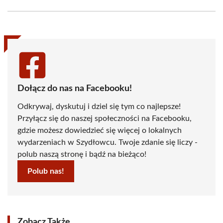
Facebook
X
Pinterest
WhatsApp
LinkedIn
Email
(Twitter)
Dołącz do nas na Facebooku!
Odkrywaj, dyskutuj i dziel się tym co najlepsze!
Przyłącz się do naszej społeczności na Facebooku,
gdzie możesz dowiedzieć się więcej o lokalnych
wydarzeniach w Szydłowcu. Twoje zdanie się liczy -
polub naszą stronę i bądź na bieżąco!
Polub nas!
Zobacz Także