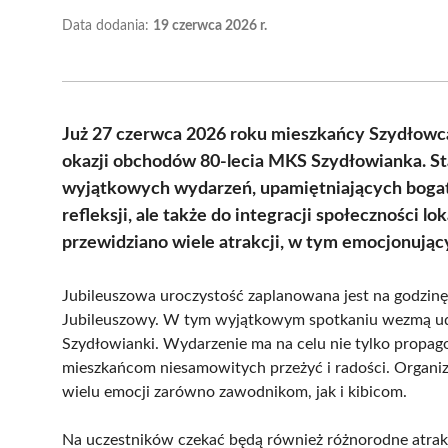
Data dodania:
19 czerwca 2026 r.
Już 27 czerwca 2026 roku mieszkańcy Szydłowca 
okazji obchodów 80-lecia MKS Szydłowianka. Stad
wyjątkowych wydarzeń, upamiętniających bogatą
refleksji, ale także do integracji społeczności l
przewidziano wiele atrakcji, w tym emocjonując
Jubileuszowa uroczystość zaplanowana jest na godzinę
Jubileuszowy. W tym wyjątkowym spotkaniu wezmą udz
Szydłowianki. Wydarzenie ma na celu nie tylko propag
mieszkańcom niesamowitych przeżyć i radości. Organiz
wielu emocji zarówno zawodnikom, jak i kibicom.
Na uczestników czekać będą również różnorodne atrakc