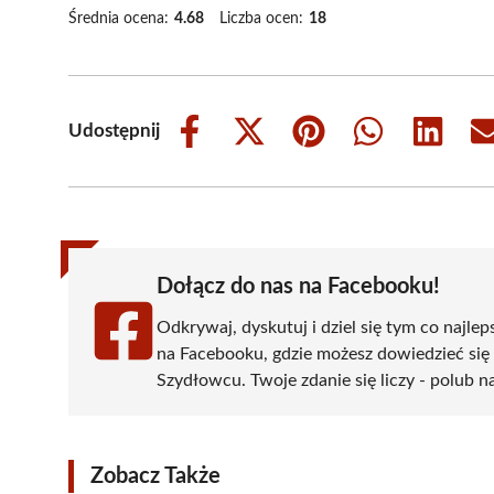
Średnia ocena:
4.68
Liczba ocen:
18
Udostępnij
Share
Share
Share
Share
Share
on
on
on
on
on
Facebook
X
Pinterest
WhatsApp
LinkedIn
(Twitter)
Dołącz do nas na Facebooku!
Odkrywaj, dyskutuj i dziel się tym co najlep
na Facebooku, gdzie możesz dowiedzieć się
Szydłowcu. Twoje zdanie się liczy - polub na
Zobacz Także