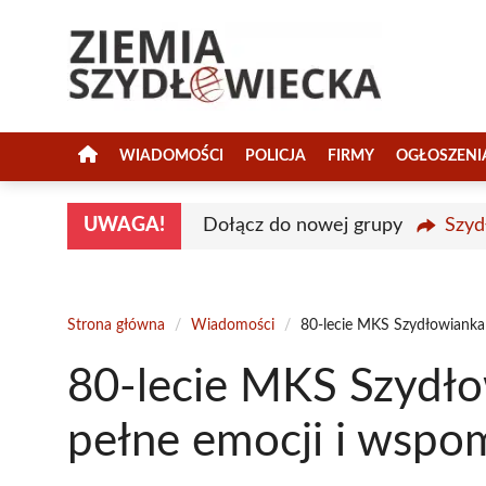
Przejdź
do
treści
WIADOMOŚCI
POLICJA
FIRMY
OGŁOSZENI
UWAGA!
Dołącz do nowej grupy
Szyd
Strona główna
/
Wiadomości
/
80-lecie MKS Szydłowianka
80-lecie MKS Szydł
pełne emocji i wspo