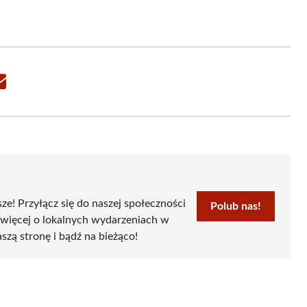
Share
on
Email
sze! Przyłącz się do naszej społeczności
Polub nas!
 więcej o lokalnych wydarzeniach w
szą stronę i bądź na bieżąco!