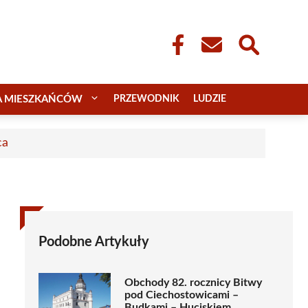
A MIESZKAŃCÓW
PRZEWODNIK
LUDZIE
ca
Podobne Artykuły
Obchody 82. rocznicy Bitwy
pod Ciechostowicami –
Budkami – Huciskiem