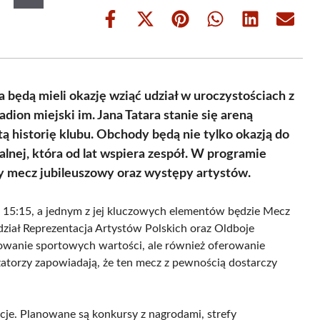
Share
Share
Share
Share
Share
Share
on
on
on
on
on
on
Facebook
X
Pinterest
WhatsApp
LinkedIn
Email
(Twitter)
będą mieli okazję wziąć udział w uroczystościach z
ion miejski im. Jana Tatara stanie się areną
 historię klubu. Obchody będą nie tylko okazją do
okalnej, która od lat wspiera zespół. W programie
y mecz jubileuszowy oraz występy artystów.
 15:15, a jednym z jej kluczowych elementów będzie Mecz
iał Reprezentacja Artystów Polskich oraz Oldboje
owanie sportowych wartości, ale również oferowanie
atorzy zapowiadają, że ten mecz z pewnością dostarczy
je. Planowane są konkursy z nagrodami, strefy