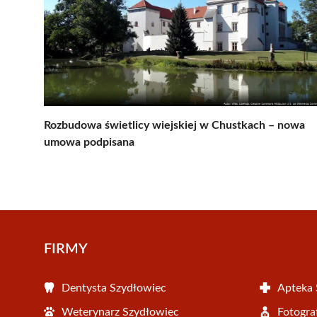
Rozbudowa świetlicy wiejskiej w Chustkach – nowa
umowa podpisana
FIRMY
Dentysta Szydłowiec
Apteka 
Weterynarz Szydłowiec
Fotogra