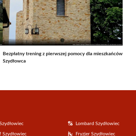
Bezpłatny trening z pierwszej pomocy dla mieszkańców
Szydłowca
Szydłowiec
Lombard Szydłowiec
f Szydłowiec
Fryzjer Szydłowiec