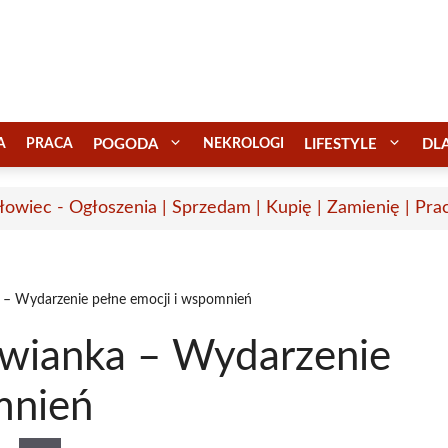
A
PRACA
POGODA
NEKROLOGI
LIFESTYLE
DL
łowiec - Ogłoszenia | Sprzedam | Kupię | Zamienię | Pra
 – Wydarzenie pełne emocji i wspomnień
owianka – Wydarzenie
mnień