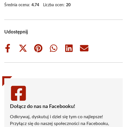
Średnia ocena:
4.74
Liczba ocen:
20
Udostępnij
Share
Share
Share
Share
Share
Share
on
on
on
on
on
on
Facebook
X
Pinterest
WhatsApp
LinkedIn
Email
(Twitter)
Dołącz do nas na Facebooku!
Odkrywaj, dyskutuj i dziel się tym co najlepsze!
Przyłącz się do naszej społeczności na Facebooku,