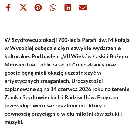
Share
Share
Share
Share
Share
Share
on
on
on
on
on
on
Facebook
X
Pinterest
WhatsApp
LinkedIn
Email
(Twitter)
W Szydłowcu z okazji 700-lecia Parafii św. Mikołaja
w Wysokiej odbędzie się niezwykłe wydarzenie
kulturalne. Pod hasłem „VII Wieków Łaski i Bożego
Miłosierdzia – oblicza sztuki” mieszkańcy oraz
goście będą mieli okazję uczestniczyć w
artystycznych zmaganiach. Uroczystości
zaplanowane są na 14 czerwca 2026 roku na terenie
Zamku Szydłowieckich i Radziwiłłów. Program
przewiduje wernisaż oraz koncert, który z
pewnością przyciągnie wielu miłośników sztuki i
muzyki.