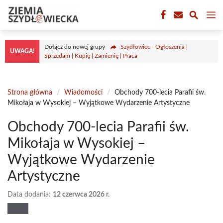
Przejdź
M
do
treści
Dołącz do nowej grupy
Szydłowiec - Ogłoszenia |
UWAGA!
Sprzedam | Kupię | Zamienię | Praca
Strona główna
/
Wiadomości
/
Obchody 700-lecia Parafii św.
Mikołaja w Wysokiej – Wyjątkowe Wydarzenie Artystyczne
Obchody 700-lecia Parafii św.
Mikołaja w Wysokiej –
Wyjątkowe Wydarzenie
Artystyczne
Data dodania:
12 czerwca 2026 r.