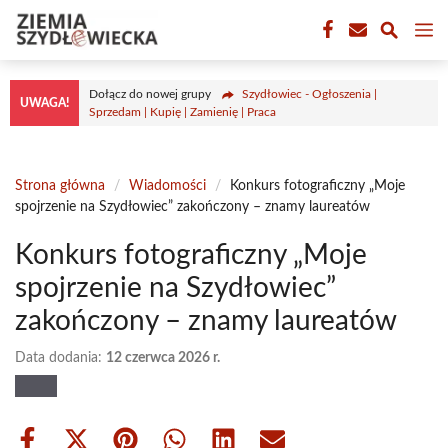
Przejdź
M
do
treści
Dołącz do nowej grupy
Szydłowiec - Ogłoszenia |
UWAGA!
Sprzedam | Kupię | Zamienię | Praca
Strona główna
/
Wiadomości
/
Konkurs fotograficzny „Moje
spojrzenie na Szydłowiec” zakończony – znamy laureatów
Konkurs fotograficzny „Moje
spojrzenie na Szydłowiec”
zakończony – znamy laureatów
Data dodania:
12 czerwca 2026 r.
Share
Share
Share
Share
Share
Share