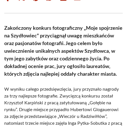
on
on
on
on
on
on
Facebook
X
Pinterest
WhatsApp
LinkedIn
Email
(Twitter)
Zakończony konkurs fotograficzny „Moje spojrzenie
na Szydłowiec” przyciągnął uwagę mieszkańców
oraz pasjonatów fotografii. Jego celem było
uwiecznienie unikalnych aspektów Szydłowca, w
tym jego zabytków oraz codziennego życia. Po
dokładnej ocenie prac, jury ogłosiło laureatów,
których zdjęcia najlepiej oddały charakter miasta.
W wyniku całego przedsięwzięcia, jury przyznało nagrody
za trzy najlepsze fotografie. Zwycięzcą konkursu został
Krzysztof Karpiński z pracą zatytułowaną „Gołębie na
rynku”. Drugie miejsce przypadło Hubertowi Glogauerowi
za zdjęcie przedstawiające „Wieczór u Radziwiłłów”,
natomiast trzecie miejsce zajęła Inga Pytka-Sobutka z pracą