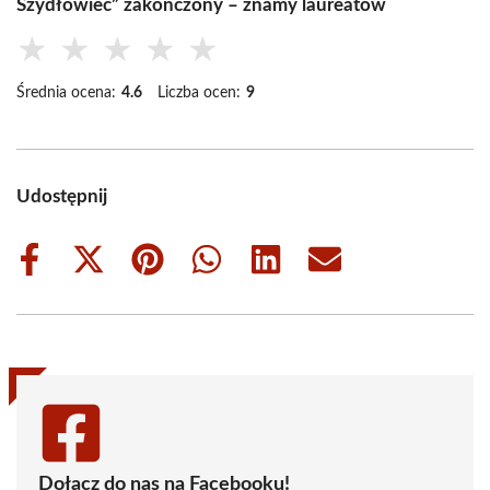
Szydłowiec” zakończony – znamy laureatów
★
★
★
★
★
Średnia ocena:
4.6
Liczba ocen:
9
Udostępnij
Share
Share
Share
Share
Share
Share
on
on
on
on
on
on
Facebook
X
Pinterest
WhatsApp
LinkedIn
Email
(Twitter)
Dołącz do nas na Facebooku!