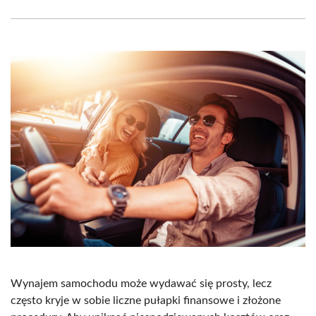
Facebook
X
Pinterest
WhatsApp
LinkedIn
Email
(Twitter)
Wynajem samochodu może wydawać się prosty, lecz
często kryje w sobie liczne pułapki finansowe i złożone