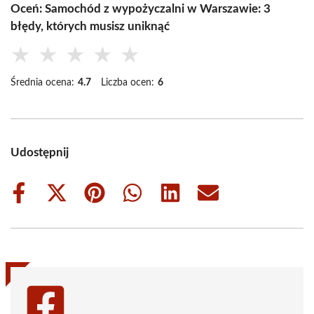
Oceń: Samochód z wypożyczalni w Warszawie: 3
błędy, których musisz uniknąć
★
★
★
★
★
Średnia ocena:
4.7
Liczba ocen:
6
Udostępnij
Share
Share
Share
Share
Share
Share
on
on
on
on
on
on
Facebook
X
Pinterest
WhatsApp
LinkedIn
Email
(Twitter)