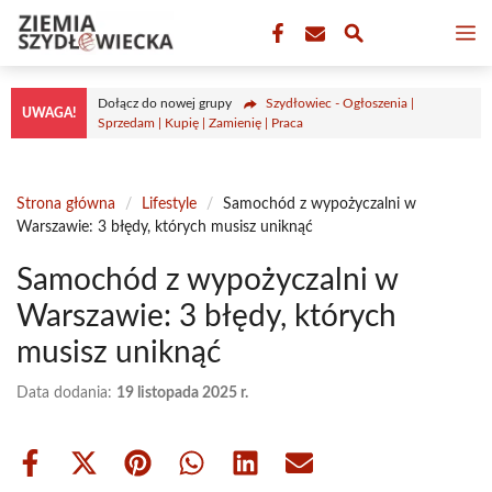
Przejdź
M
do
treści
Dołącz do nowej grupy
Szydłowiec - Ogłoszenia |
UWAGA!
Sprzedam | Kupię | Zamienię | Praca
Strona główna
/
Lifestyle
/
Samochód z wypożyczalni w
Warszawie: 3 błędy, których musisz uniknąć
Samochód z wypożyczalni w
Warszawie: 3 błędy, których
musisz uniknąć
Data dodania:
19 listopada 2025 r.
Share
Share
Share
Share
Share
Share
on
on
on
on
on
on