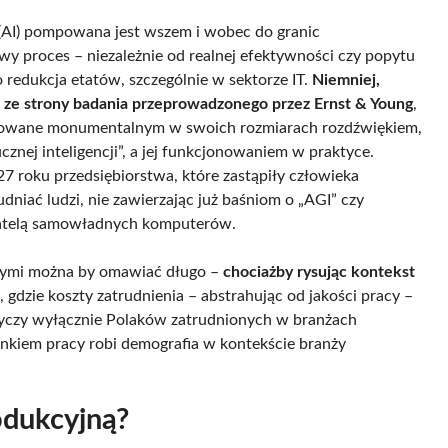
” (AI) pompowana jest wszem i wobec do granic
y proces – niezależnie od realnej efektywności czy popytu
 redukcja etatów, szczególnie w sektorze IT.
Niemniej,
u ze strony badania przeprowadzonego przez Ernst & Young
,
zarowane monumentalnym w swoich rozmiarach rozdźwiękiem,
znej inteligencji”, a jej funkcjonowaniem w praktyce.
27 roku przedsiębiorstwa, które zastąpiły człowieka
udniać ludzi, nie zawierzając już baśniom o „AGI” czy
uratelą samowładnych komputerów.
iowymi można by omawiać długo –
chociażby rysując kontekst
, gdzie koszty zatrudnienia – abstrahując od jakości pracy –
dotyczy wyłącznie Polaków zatrudnionych w branżach
nkiem pracy robi demografia w kontekście branży
rodukcyjną?