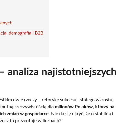
 danych
acja, demografia i B2B
– analiza najistotniejszych
stkim dwie rzeczy – retorykę sukcesu i stałego wzrostu,
 smutną rzeczywistością
dla milionów Polaków, którzy na
nich zmian w gospodarce
. Nie da się ukryć, że o stabilną i
rzecz ta prezentuje w liczbach?