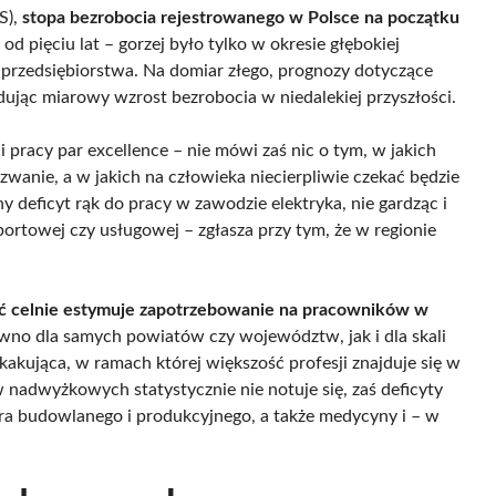
S),
stopa bezrobocia rejestrowanego w Polsce na początku
d pięciu lat – gorzej było tylko w okresie głębokiej
przedsiębiorstwa. Na domiar złego, prognozy dotyczące
idując miarowy wzrost bezrobocia w niedalekiej przyszłości.
pracy par excellence – nie mówi zaś nic o tym, w jakich
anie, a w jakich na człowieka niecierpliwie czekać będzie
y deficyt rąk do pracy w zawodzie elektryka, nie gardząc i
sportowej czy usługowej – zgłasza przy tym, że w regionie
ć celnie estymuje zapotrzebowanie na pracowników w
ówno dla samych powiatów czy województw, jak i dla skali
askakująca, w ramach której większość profesji znajduje się w
nadwyżkowych statystycznie nie notuje się, zaś deficyty
ra budowlanego i produkcyjnego, a także medycyny i – w