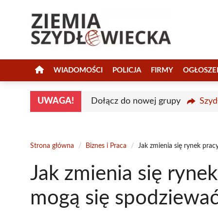
Przejdź
do
treści
WIADOMOŚCI
POLICJA
FIRMY
OGŁOSZE
UWAGA!
Dołącz do nowej grupy
Szyd
Strona główna
/
Biznes i Praca
/
Jak zmienia się rynek pra
Jak zmienia się rynek
mogą się spodziewa