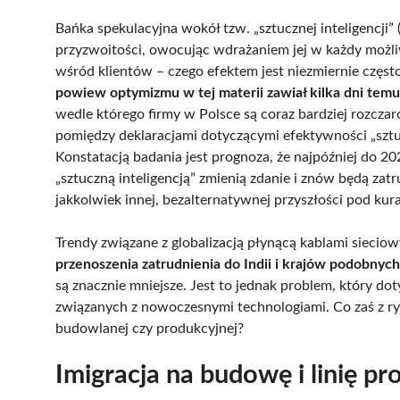
Bańka spekulacyjna wokół tzw. „sztucznej inteligencji
przyzwoitości, owocując wdrażaniem jej w każdy możliw
wśród klientów – czego efektem jest niezmiernie często
powiew optymizmu w tej materii zawiał kilka dni tem
wedle którego firmy w Polsce są coraz bardziej rozc
pomiędzy deklaracjami dotyczącymi efektywności „sztuc
Konstatacją badania jest prognoza, że najpóźniej do 20
„sztuczną inteligencją” zmienią zdanie i znów będą zatr
jakkolwiek innej, bezalternatywnej przyszłości pod k
Trendy związane z globalizacją płynącą kablami siec
przenoszenia zatrudnienia do Indii i krajów podobnych
są znacznie mniejsze. Jest to jednak problem, który 
związanych z nowoczesnymi technologiami. Co zaś z ry
budowlanej czy produkcyjnej?
Imigracja na budowę i linię p