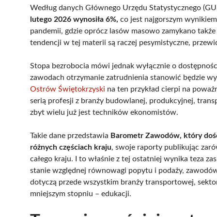
Według danych Głównego Urzędu Statystycznego (GU
lutego 2026 wynosiła 6%,
co jest najgorszym wynikiem o
pandemii, gdzie oprócz lasów masowo zamykano także 
tendencji w tej materii są raczej pesymistyczne, przew
Stopa bezrobocia mówi jednak wyłącznie o dostępności 
zawodach otrzymanie zatrudnienia stanowić będzie wyzw
Ostrów Świętokrzyski
na ten przykład cierpi na poważn
serią profesji z branży budowlanej, produkcyjnej, tran
zbyt wielu już jest techników ekonomistów.
Takie dane przedstawia
Barometr Zawodów, który doś
różnych częściach kraju
, swoje raporty publikując zar
całego kraju. I to właśnie z tej ostatniej wynika teza z
stanie względnej równowagi popytu i podaży, zawodów 
dotyczą przede wszystkim branży transportowej, sekto
mniejszym stopniu – edukacji.