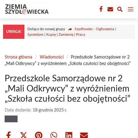
Przejdź
M
do
treści
Dołącz do nowej grupy
Szydłowiec - Ogłoszenia |
UWAGA!
Sprzedam | Kupię | Zamienię | Praca
Strona główna
/
Wiadomości
/
Przedszkole Samorządowe nr 2
„Mali Odkrywcy” z wyróżnieniem „Szkoła czułości bez obojętności”
Przedszkole Samorządowe nr 2
„Mali Odkrywcy” z wyróżnieniem
„Szkoła czułości bez obojętności”
Data dodania:
18 grudnia 2025 r.
Share
Share
Share
Share
Share
Share