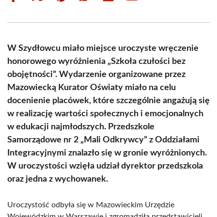
on
on
on
on
on
on
Facebook
X
Pinterest
WhatsApp
LinkedIn
Email
(Twitter)
W Szydłowcu miało miejsce uroczyste wręczenie
honorowego wyróżnienia „Szkoła czułości bez
obojętności”. Wydarzenie organizowane przez
Mazowiecką Kurator Oświaty miało na celu
docenienie placówek, które szczególnie angażują się
w realizację wartości społecznych i emocjonalnych
w edukacji najmłodszych. Przedszkole
Samorządowe nr 2 „Mali Odkrywcy” z Oddziałami
Integracyjnymi znalazło się w gronie wyróżnionych.
W uroczystości wzięła udział dyrektor przedszkola
oraz jedna z wychowanek.
Uroczystość odbyła się w Mazowieckim Urzędzie
Wojewódzkim w Warszawie i zgromadziła przedstawicieli