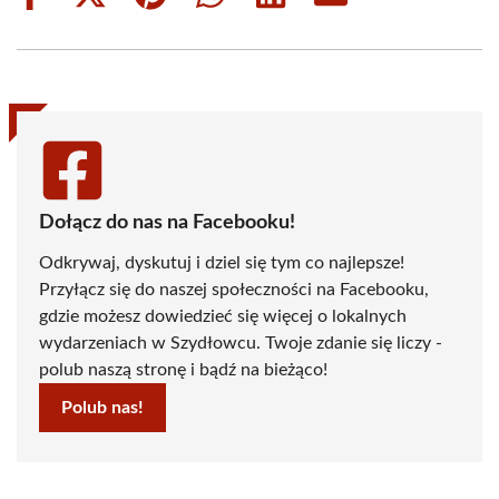
Share
Share
Share
Share
Share
Share
on
on
on
on
on
on
Facebook
X
Pinterest
WhatsApp
LinkedIn
Email
(Twitter)
Dołącz do nas na Facebooku!
Odkrywaj, dyskutuj i dziel się tym co najlepsze!
Przyłącz się do naszej społeczności na Facebooku,
gdzie możesz dowiedzieć się więcej o lokalnych
wydarzeniach w Szydłowcu. Twoje zdanie się liczy -
polub naszą stronę i bądź na bieżąco!
Polub nas!