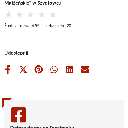
Małżeńskie” w Szydłowcu
★
★
★
★
★
Średnia ocena:
4.55
Liczba ocen:
20
Udostępnij
Share
Share
Share
Share
Share
Share
on
on
on
on
on
on
Facebook
X
Pinterest
WhatsApp
LinkedIn
Email
(Twitter)