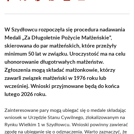
on
on
on
on
on
on
Facebook
X
Pinterest
WhatsApp
LinkedIn
Email
(Twitter)
W Szydłowcu rozpoczęła się procedura nadawania
Medali „Za Długoletnie Pożycie Małżeńskie”,
skierowana do par małżeńskich, które przeżyły
minimum 50 lat w związku. Uroczystość ma na celu
uhonorowanie długotrwałych małżeństw.
Zgłoszenia mogą składać małżonkowie, którzy
zawarli związek małżeński w 1976 roku lub
wcześniej. Wnioski przyjmowane będą do końca
lutego 2026 roku.
Zainteresowane pary mogą ubiegać się o medale składając
wniosek w Urzędzie Stanu Cywilnego, zlokalizowanym na
Rynku Wielkim 1 w Szydłowcu. Wnioski powinny zawierać
zgodę na ubieganie się o odznaczenia. Warto zaznaczyć, że