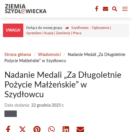
Przejdź
M
do
treści
Dołącz do nowej grupy
Szydłowiec - Ogłoszenia |
UWAGA!
Sprzedam | Kupię | Zamienię | Praca
Strona główna
/
Wiadomości
/
Nadanie Medali „Za Długoletnie
Pożycie Małżeńskie” w Szydłowcu
Nadanie Medali „Za Długoletnie
Pożycie Małżeńskie” w
Szydłowcu
Data dodania:
22 grudnia 2025 r.
Share
Share
Share
Share
Share
Share