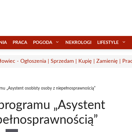
NIA
PRACA
POGODA
NEKROLOGI
LIFESTYLE
łowiec - Ogłoszenia | Sprzedam | Kupię | Zamienię | Pra
u „Asystent osobisty osoby z niepełnosprawnością”
programu „Asystent
epełnosprawnością”