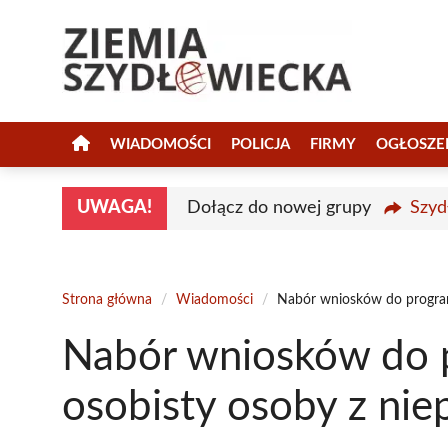
Przejdź
do
treści
WIADOMOŚCI
POLICJA
FIRMY
OGŁOSZE
UWAGA!
Dołącz do nowej grupy
Szyd
Strona główna
/
Wiadomości
/
Nabór wniosków do program
Nabór wniosków do 
osobisty osoby z ni