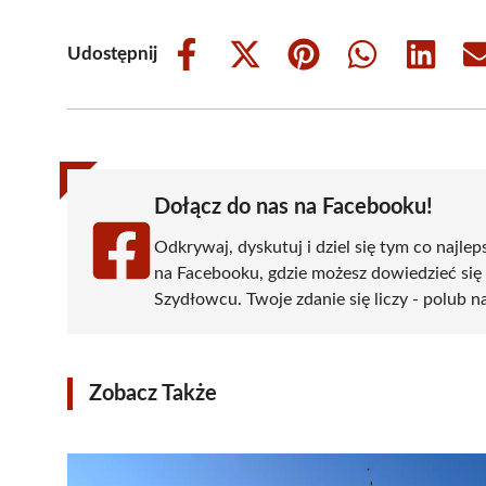
Udostępnij
Share
Share
Share
Share
Share
on
on
on
on
on
Facebook
X
Pinterest
WhatsApp
LinkedIn
(Twitter)
Dołącz do nas na Facebooku!
Odkrywaj, dyskutuj i dziel się tym co najlep
na Facebooku, gdzie możesz dowiedzieć się
Szydłowcu. Twoje zdanie się liczy - polub na
Zobacz Także