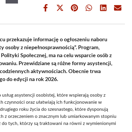
Share
Share
Share
Share
Share
Share
on
on
on
on
on
on
Facebook
X
Pinterest
WhatsApp
LinkedIn
Email
(Twitter)
u przekazuje informację o ogłoszeniu naboru
y osoby z niepełnosprawnością”. Program,
 Polityki Społecznej, ma na celu wsparcie osób z
aniu. Przewidziane są różne formy asystencji,
h codziennych aktywnościach. Obecnie trwa
go do edycji na rok 2026.
sług asystencji osobistej, które wspierają osoby z
czynności oraz ułatwiają ich funkcjonowanie w
drugiego roku życia do szesnastego, które dysponują
ych z orzeczeniem o znacznym lub umiarkowanym stopniu
 do tych, którzy są traktowani na równi z wymienionymi