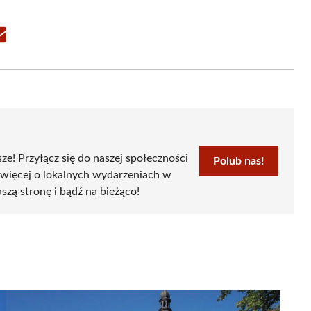
Share
on
Email
sze! Przyłącz się do naszej społeczności
Polub nas!
 więcej o lokalnych wydarzeniach w
szą stronę i bądź na bieżąco!