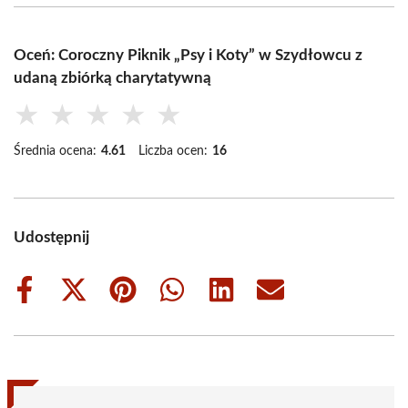
Oceń: Coroczny Piknik „Psy i Koty” w Szydłowcu z
udaną zbiórką charytatywną
★
★
★
★
★
Średnia ocena:
4.61
Liczba ocen:
16
Udostępnij
Share
Share
Share
Share
Share
Share
on
on
on
on
on
on
Facebook
X
Pinterest
WhatsApp
LinkedIn
Email
(Twitter)