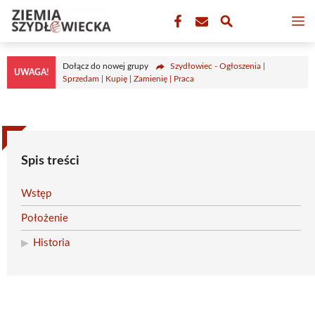
Przejdź
M
do
treści
Dołącz do nowej grupy
Szydłowiec - Ogłoszenia |
UWAGA!
Sprzedam | Kupię | Zamienię | Praca
Spis treści
Wstęp
Położenie
Historia