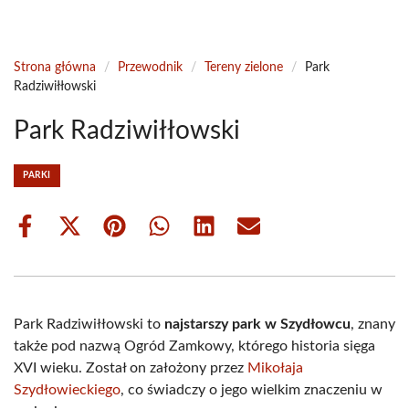
Strona główna
/
Przewodnik
/
Tereny zielone
/
Park
Radziwiłłowski
Park Radziwiłłowski
PARKI
Share
Share
Share
Share
Share
Share
on
on
on
on
on
on
Facebook
X
Pinterest
WhatsApp
LinkedIn
Email
(Twitter)
Park Radziwiłłowski to
najstarszy park w Szydłowcu
, znany
także pod nazwą Ogród Zamkowy, którego historia sięga
XVI wieku. Został on założony przez
Mikołaja
Szydłowieckiego
, co świadczy o jego wielkim znaczeniu w