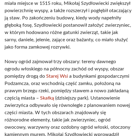
miała miejsce w 1515 roku, Mikołaj Szydłowiecki zwiększył
powierzchnię wyspy, a także rozszerzył i pogłębił otaczający
ją staw. Po zakończeniu budowy, kiedy wody napełniły
głęboką fosę, Szydłowiecki postanowił założyć zwierzyniec,
w którym hodowano różne gatunki zwierząt, takie jak
sarny, daniele, jelenie, zające oraz bażanty, co miało służyć
jako forma zamkowej rozrywki.
Nowy ogród zajmował trzy obszary: tereny dawnego
ogrodu włoskiego na północny zachód od wyspy, obszar
pomiędzy drogą do
Starej Wsi
a budynkami gospodarczymi
Podzamcza, oraz wschodnią część zamku, położoną na
prawym brzegu rzeki, pomiędzy stawem a nowo zakładaną
częścią miasta –
Skałką
(dzisiejszy park). Ustanowienie
zwierzyńca odbywało się równolegle z planowaniem nowej
części miasta. W tych obszarach znajdowały się
różnorodne elementy, takie jak zwierzyniec, ogród
owocowy, warzywny oraz ozdobny ogród włoski, otoczony
kamiennym murem. Mikołaj Szydłowiecki wprowadził