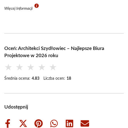
Więcej Informacji
Oceń: Architekci Szydłowiec – Najlepsze Biura
Projektowe w 2026 roku
★
★
★
★
★
Średnia ocena:
4.83
Liczba ocen:
18
Udostępnij
Share
Share
Share
Share
Share
Share