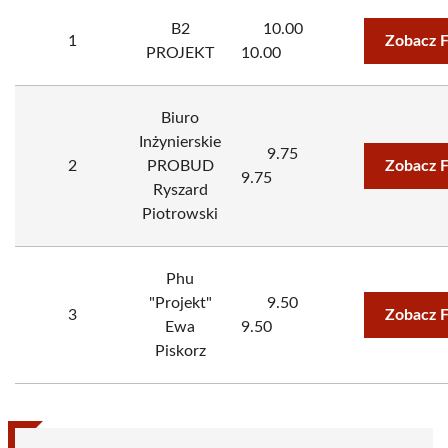
B2
10.00
1
Zobacz 
PROJEKT
10.00
Biuro
Inżynierskie
9.75
2
PROBUD
Zobacz 
9.75
Ryszard
Piotrowski
Phu
"Projekt"
9.50
3
Zobacz 
Ewa
9.50
Piskorz