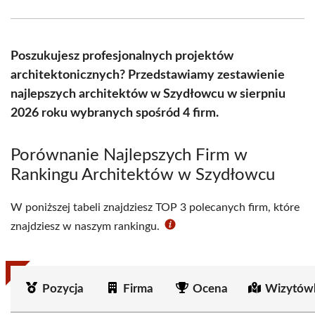
Facebook
X
Pinterest
WhatsApp
LinkedIn
Email
(Twitter)
Poszukujesz profesjonalnych projektów
architektonicznych? Przedstawiamy zestawienie
najlepszych architektów w Szydłowcu w sierpniu
2026 roku wybranych spośród 4 firm.
Porównanie Najlepszych Firm w
Rankingu Architektów w Szydłowcu
W poniższej tabeli znajdziesz TOP 3 polecanych firm, które
znajdziesz w naszym rankingu.
Pozycja
Firma
Ocena
Wizytów