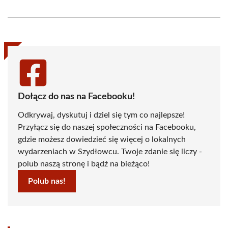
on
on
on
on
on
on
Facebook
X
Pinterest
WhatsApp
LinkedIn
Email
(Twitter)
Dołącz do nas na Facebooku!
Odkrywaj, dyskutuj i dziel się tym co najlepsze!
Przyłącz się do naszej społeczności na Facebooku,
gdzie możesz dowiedzieć się więcej o lokalnych
wydarzeniach w Szydłowcu. Twoje zdanie się liczy -
polub naszą stronę i bądź na bieżąco!
Polub nas!