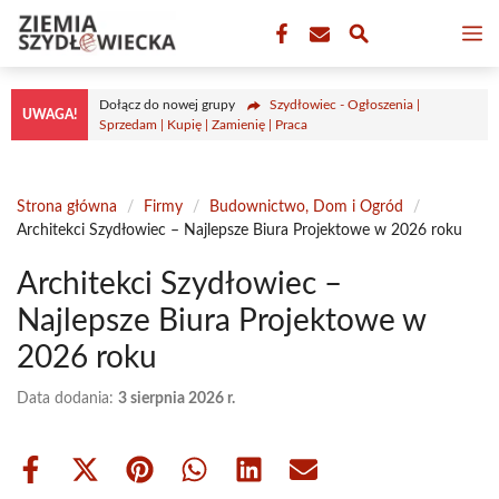
Przejdź
M
do
treści
Dołącz do nowej grupy
Szydłowiec - Ogłoszenia |
UWAGA!
Sprzedam | Kupię | Zamienię | Praca
Strona główna
/
Firmy
/
Budownictwo, Dom i Ogród
/
Architekci Szydłowiec – Najlepsze Biura Projektowe w 2026 roku
Architekci Szydłowiec –
Najlepsze Biura Projektowe w
2026 roku
Data dodania:
3 sierpnia 2026 r.
Share
Share
Share
Share
Share
Share
on
on
on
on
on
on