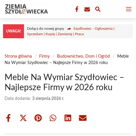
Przejdź
M
do
treści
Dołącz do nowej grupy
Szydłowiec - Ogłoszenia |
UWAGA!
Sprzedam | Kupię | Zamienię | Praca
Strona główna
/
Firmy
/
Budownictwo, Dom i Ogród
/
Meble
Na Wymiar Szydłowiec – Najlepsze Firmy w 2026 roku
Meble Na Wymiar Szydłowiec –
Najlepsze Firmy w 2026 roku
Data dodania:
3 sierpnia 2026 r.
Share
Share
Share
Share
Share
Share
on
on
on
on
on
on
Facebook
X
Pinterest
WhatsApp
LinkedIn
Email
(Twitter)