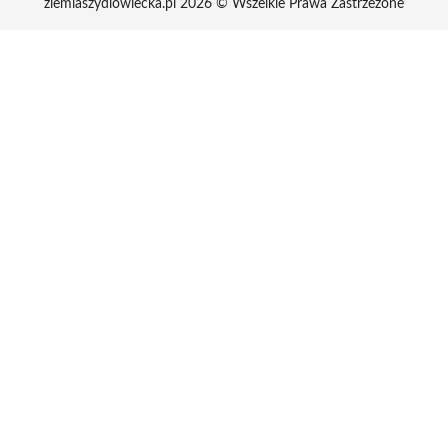
ziemiaszydlowiecka.pl 2026 © Wszelkie Prawa Zastrzeżone