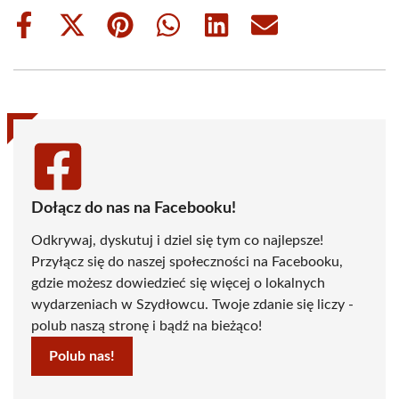
Share
Share
Share
Share
Share
Share
on
on
on
on
on
on
Facebook
X
Pinterest
WhatsApp
LinkedIn
Email
(Twitter)
Dołącz do nas na Facebooku!
Odkrywaj, dyskutuj i dziel się tym co najlepsze!
Przyłącz się do naszej społeczności na Facebooku,
gdzie możesz dowiedzieć się więcej o lokalnych
wydarzeniach w Szydłowcu. Twoje zdanie się liczy -
polub naszą stronę i bądź na bieżąco!
Polub nas!