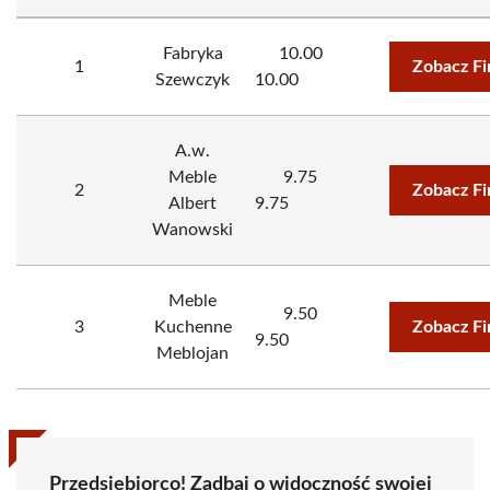
Fabryka
10.00
1
Zobacz F
Szewczyk
10.00
A.w.
Meble
9.75
2
Zobacz F
Albert
9.75
Wanowski
Meble
9.50
3
Kuchenne
Zobacz F
9.50
Meblojan
Przedsiębiorco! Zadbaj o widoczność swojej