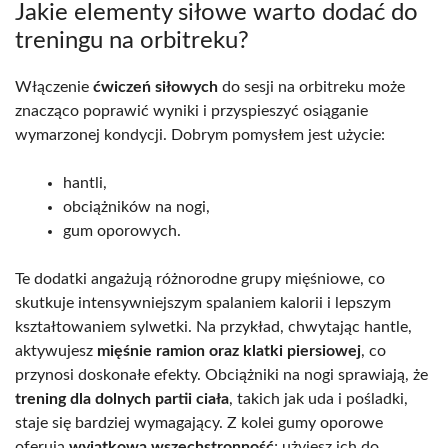
Jakie elementy siłowe warto dodać do
treningu na orbitreku?
Włączenie
ćwiczeń siłowych
do sesji na orbitreku może
znacząco poprawić wyniki i przyspieszyć osiąganie
wymarzonej kondycji. Dobrym pomysłem jest użycie:
hantli,
obciążników na nogi,
gum oporowych.
Te dodatki angażują różnorodne grupy mięśniowe, co
skutkuje intensywniejszym spalaniem kalorii i lepszym
kształtowaniem sylwetki. Na przykład, chwytając hantle,
aktywujesz
mięśnie ramion oraz klatki piersiowej
, co
przynosi doskonałe efekty. Obciążniki na nogi sprawiają, że
trening dla dolnych partii ciała
, takich jak uda i pośladki,
staje się bardziej wymagający. Z kolei gumy oporowe
oferują
wyjątkową wszechstronność
; użyjesz ich do