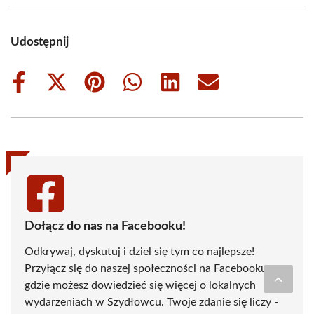
Udostępnij
Share
Share
Share
Share
Share
Share
on
on
on
on
on
on
Facebook
X
Pinterest
WhatsApp
LinkedIn
Email
(Twitter)
Dołącz do nas na Facebooku!
Odkrywaj, dyskutuj i dziel się tym co najlepsze!
Przyłącz się do naszej społeczności na Facebooku,
gdzie możesz dowiedzieć się więcej o lokalnych
wydarzeniach w Szydłowcu. Twoje zdanie się liczy -