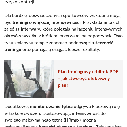
ryzyko kontuzji.
Dla bardziej doświadczonych sportowców wskazane mogą
być
treningi o większej intensywności
. Przykładami takich
zajęć są
interwały
, które polegają na łączeniu intensywnych
okresów wysiłku z krótkimi przerwami na odpoczynek. Tego
typu zmiany w tempie znacząco podnoszą
skuteczność
treningu
oraz pomagają osiągać lepsze rezultaty.
Plan treningowy orbitrek PDF
– jak stworzyć efektywny
plan?
Dodatkowo,
monitorowanie tętna
odgrywa kluczową rolę
w trakcie ćwiczeń. Dostosowując intensywność do
swojego maksymalnego tętna (HRmax), można
maksymalizować
korzyści płynące z treningu
. Zalecane jest