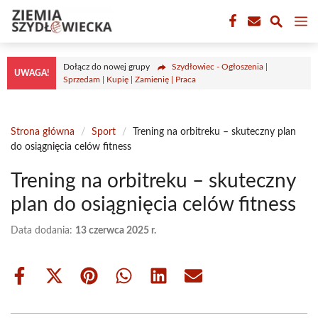
Przejdź
M
do
treści
Dołącz do nowej grupy
Szydłowiec - Ogłoszenia |
UWAGA!
Sprzedam | Kupię | Zamienię | Praca
Strona główna
/
Sport
/
Trening na orbitreku – skuteczny plan
do osiągnięcia celów fitness
Trening na orbitreku – skuteczny
plan do osiągnięcia celów fitness
Data dodania:
13 czerwca 2025 r.
Share
Share
Share
Share
Share
Share
on
on
on
on
on
on
Facebook
X
Pinterest
WhatsApp
LinkedIn
Email
(Twitter)