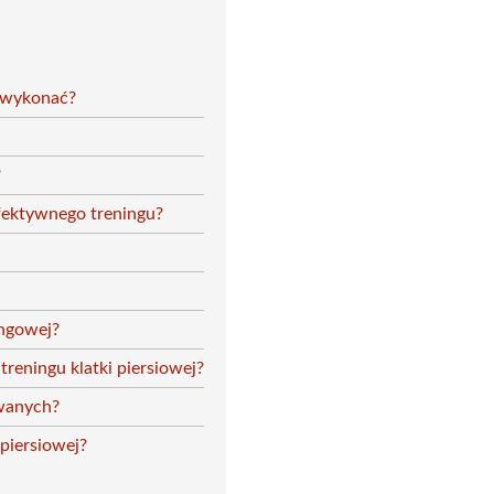
m wykonać?
?
efektywnego treningu?
ingowej?
treningu klatki piersiowej?
owanych?
 piersiowej?