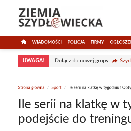
Przejdź
do
treści
WIADOMOŚCI
POLICJA
FIRMY
OGŁOSZE
UWAGA!
Dołącz do nowej grupy
Szyd
Strona główna
/
Sport
/
Ile serii na klatkę w tygodniu? Op
Ile serii na klatkę 
podejście do trening