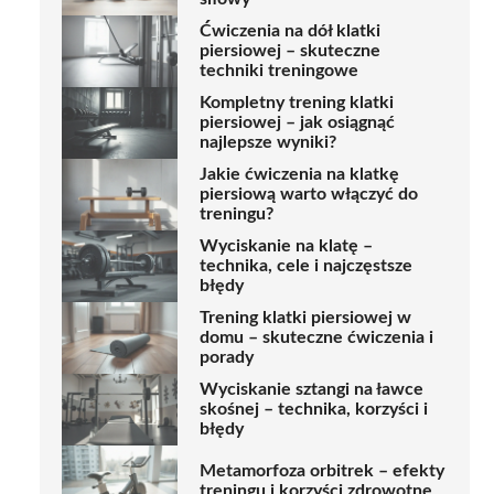
Ćwiczenia na dół klatki
piersiowej – skuteczne
techniki treningowe
Kompletny trening klatki
piersiowej – jak osiągnąć
najlepsze wyniki?
Jakie ćwiczenia na klatkę
piersiową warto włączyć do
treningu?
Wyciskanie na klatę –
technika, cele i najczęstsze
błędy
Trening klatki piersiowej w
domu – skuteczne ćwiczenia i
porady
Wyciskanie sztangi na ławce
skośnej – technika, korzyści i
błędy
Metamorfoza orbitrek – efekty
treningu i korzyści zdrowotne