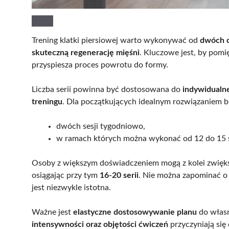
Trening klatki piersiowej warto wykonywać od
dwóch d
skuteczną regenerację mięśni
. Kluczowe jest, by pom
przyspiesza proces powrotu do formy.
Liczba serii powinna być dostosowana do
indywidualn
treningu
. Dla początkujących idealnym rozwiązaniem b
dwóch sesji tygodniowo,
w ramach których można wykonać od 12 do 15 s
Osoby z większym doświadczeniem mogą z kolei zwięk
osiągając przy tym
16-20 serii
. Nie można zapominać 
jest niezwykle istotna.
Ważne jest
elastyczne dostosowywanie planu
do własn
intensywności oraz objętości ćwiczeń
przyczyniają się