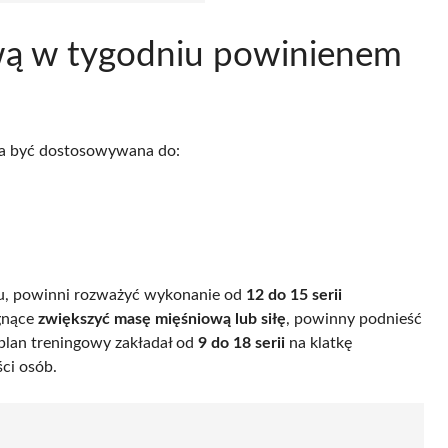
siową w tygodniu powinienem
nna być dostosowywana do:
ngu, powinni rozważyć wykonanie od
12 do 15 serii
agnące
zwiększyć masę mięśniową lub siłę
, powinny podnieść
plan treningowy zakładał od
9 do 18 serii
na klatkę
ci osób.