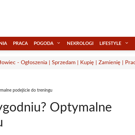
NIA
PRACA
POGODA
NEKROLOGI
LIFESTYLE
łowiec - Ogłoszenia | Sprzedam | Kupię | Zamienię | Pra
tymalne podejście do treningu
w tygodniu? Optymalne
u