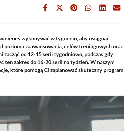
Share
Share
Share
Share
Share
Share
on
on
on
on
on
on
Facebook
X
Pinterest
WhatsApp
LinkedIn
Email
(Twitter)
 powinieneś wykonywać w tygodniu, aby osiągnąć
y od poziomu zaawansowania, celów treningowych oraz
i zacząć od 12-15 serii tygodniowo, podczas gdy
 ten zakres do 16-20 serii na tydzień. W naszym
macje, które pomogą Ci zaplanować skuteczny program