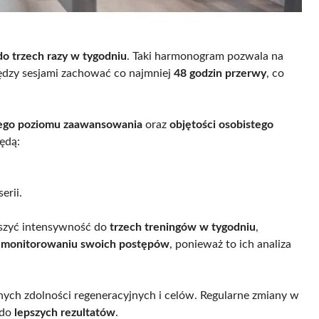
o trzech razy w tygodniu
. Taki harmonogram pozwala na
iędzy sesjami zachować co najmniej
48 godzin przerwy
, co
ego poziomu zaawansowania
oraz
objętości osobistego
ędą:
erii.
szyć intensywność do
trzech treningów w tygodniu
,
o
monitorowaniu swoich postępów
, ponieważ to ich analiza
ych zdolności regeneracyjnych i celów. Regularne zmiany w
 do
lepszych rezultatów
.