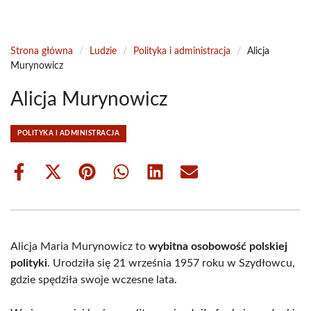
Strona główna
/
Ludzie
/
Polityka i administracja
/
Alicja
Murynowicz
Alicja Murynowicz
POLITYKA I ADMINISTRACJA
Share
Share
Share
Share
Share
Share
on
on
on
on
on
on
Facebook
X
Pinterest
WhatsApp
LinkedIn
Email
(Twitter)
Alicja Maria Murynowicz to
wybitna osobowość polskiej
polityki
. Urodziła się 21 września 1957 roku w Szydłowcu,
gdzie spędziła swoje wczesne lata.