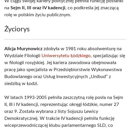
W ciągu swojej kariery politycznej pełniła funkcję posłanki
na
Sejm II, III oraz IV kadencji
, co podkreśla jej znaczącą
rolę w polskim życiu publicznym.
Życiorys
Alicja Murynowicz
zdobyła w 1981 roku absolwenturę na
Wydziale Filologii
Uniwersytetu Łódzkiego
, specjalizując się
w filologii rosyjskiej. Jej kariera zawodowa obejmowała
pracę jako specjalista w Przedsiębiorstwie Wykonawstwa
Budowlanego oraz Usług Inwestycyjnych „Unibud” z
siedzibą w Łodzi.
W latach 1993-2005 pełniła zaszczytną rolę posła na Sejm
II, III i IV kadencji, reprezentując okręgi łódzkie, numer 27
oraz 9. Została wybrana z listy Sojuszu Lewicy
Demokratycznej. W trakcie IV kadencji pełniła funkcję
wiceprzewodniczącej klubu parlamentarnego SLD, co