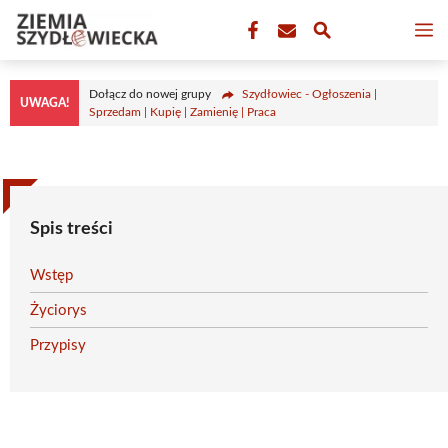
Przejdź
M
do
treści
Dołącz do nowej grupy
Szydłowiec - Ogłoszenia |
UWAGA!
Sprzedam | Kupię | Zamienię | Praca
Spis treści
Wstęp
Życiorys
Przypisy