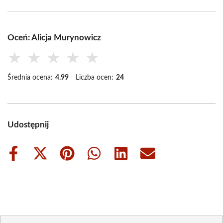
Oceń: Alicja Murynowicz
★
★
★
★
★
Średnia ocena:
4.99
Liczba ocen:
24
Udostępnij
Share
Share
Share
Share
Share
Share
on
on
on
on
on
on
Facebook
X
Pinterest
WhatsApp
LinkedIn
Email
(Twitter)