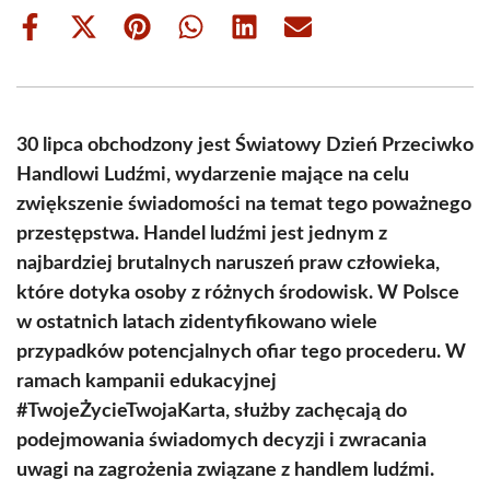
Share
Share
Share
Share
Share
Share
on
on
on
on
on
on
Facebook
X
Pinterest
WhatsApp
LinkedIn
Email
(Twitter)
30 lipca obchodzony jest Światowy Dzień Przeciwko
Handlowi Ludźmi, wydarzenie mające na celu
zwiększenie świadomości na temat tego poważnego
przestępstwa. Handel ludźmi jest jednym z
najbardziej brutalnych naruszeń praw człowieka,
które dotyka osoby z różnych środowisk. W Polsce
w ostatnich latach zidentyfikowano wiele
przypadków potencjalnych ofiar tego procederu. W
ramach kampanii edukacyjnej
#TwojeŻycieTwojaKarta, służby zachęcają do
podejmowania świadomych decyzji i zwracania
uwagi na zagrożenia związane z handlem ludźmi.