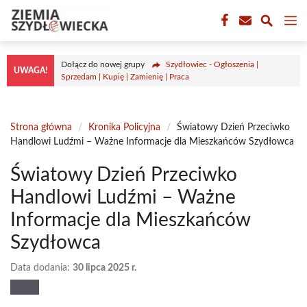
Przejdź
M
do
treści
Dołącz do nowej grupy
Szydłowiec - Ogłoszenia |
UWAGA!
Sprzedam | Kupię | Zamienię | Praca
Strona główna
/
Kronika Policyjna
/
Światowy Dzień Przeciwko
Handlowi Ludźmi – Ważne Informacje dla Mieszkańców Szydłowca
Światowy Dzień Przeciwko
Handlowi Ludźmi – Ważne
Informacje dla Mieszkańców
Szydłowca
Data dodania:
30 lipca 2025 r.