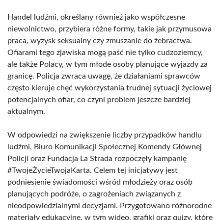
Handel ludźmi, określany również jako współczesne
niewolnictwo, przybiera różne formy, takie jak przymusowa
praca, wyzysk seksualny czy zmuszanie do żebractwa.
Ofiarami tego zjawiska mogą paść nie tylko cudzoziemcy,
ale także Polacy, w tym młode osoby planujące wyjazdy za
granicę. Policja zwraca uwagę, że działaniami sprawców
często kieruje chęć wykorzystania trudnej sytuacji życiowej
potencjalnych ofiar, co czyni problem jeszcze bardziej
aktualnym.
W odpowiedzi na zwiększenie liczby przypadków handlu
ludźmi, Biuro Komunikacji Społecznej Komendy Głównej
Policji oraz Fundacja La Strada rozpoczęły kampanię
#TwojeŻycieTwojaKarta. Celem tej inicjatywy jest
podniesienie świadomości wśród młodzieży oraz osób
planujących podróże, o zagrożeniach związanych z
nieodpowiedzialnymi decyzjami. Przygotowano różnorodne
materiały edukacyjne, w tym wideo, grafiki oraz quizy, które