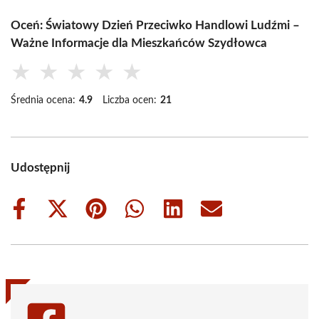
Oceń: Światowy Dzień Przeciwko Handlowi Ludźmi –
Ważne Informacje dla Mieszkańców Szydłowca
★
★
★
★
★
Średnia ocena:
4.9
Liczba ocen:
21
Udostępnij
Share
Share
Share
Share
Share
Share
on
on
on
on
on
on
Facebook
X
Pinterest
WhatsApp
LinkedIn
Email
(Twitter)