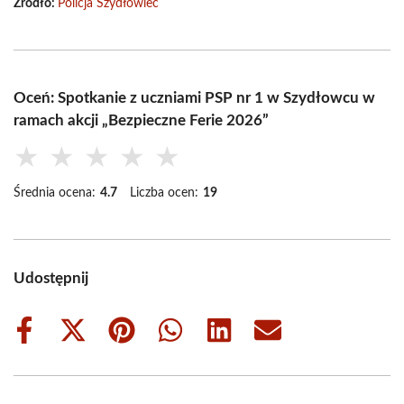
Źródło:
Policja Szydłowiec
Oceń: Spotkanie z uczniami PSP nr 1 w Szydłowcu w
ramach akcji „Bezpieczne Ferie 2026”
★
★
★
★
★
Średnia ocena:
4.7
Liczba ocen:
19
Udostępnij
Share
Share
Share
Share
Share
Share
on
on
on
on
on
on
Facebook
X
Pinterest
WhatsApp
LinkedIn
Email
(Twitter)