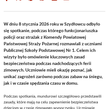
on
on
on
on
on
on
Facebook
X
Pinterest
WhatsApp
LinkedIn
Email
(Twitter)
W dniu 8 stycznia 2026 roku w Szydłowcu odbyło
się spotkanie, podczas którego funkcjonariuszka
policji oraz strażak z Komendy Powiatowej
Państwowej Straży Pożarnej rozmawiali z uczniami
Publicznej Szkoły Podstawowej Nr 1. Celem ich
wizyty było omówienie kluczowych zasad
bezpieczeństwa podczas nadchodzących ferii
zimowych. Uczniowie mieli okazję poznać, jak
unikać zagrożeń zarówno podczas zabaw na śniegu,
jak i w czasie spędzania czasu w domu.
Podczas spotkania, mundurowi szczegółowo przedstawili
zasady, które mają na celu zapewnienie bezpieczeństwa
dzieciom w czasie zimowego wypoczynku. Uczniowie