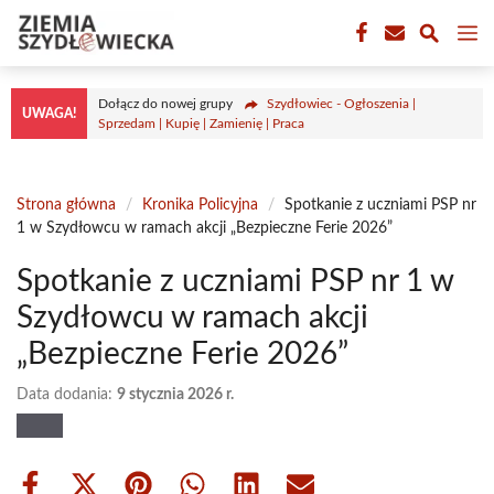
Przejdź
M
do
treści
Dołącz do nowej grupy
Szydłowiec - Ogłoszenia |
UWAGA!
Sprzedam | Kupię | Zamienię | Praca
Strona główna
/
Kronika Policyjna
/
Spotkanie z uczniami PSP nr
1 w Szydłowcu w ramach akcji „Bezpieczne Ferie 2026”
Spotkanie z uczniami PSP nr 1 w
Szydłowcu w ramach akcji
„Bezpieczne Ferie 2026”
Data dodania:
9 stycznia 2026 r.
Share
Share
Share
Share
Share
Share