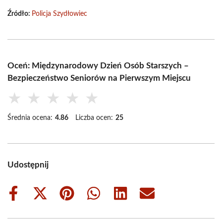
Źródło:
Policja Szydłowiec
Oceń: Międzynarodowy Dzień Osób Starszych –
Bezpieczeństwo Seniorów na Pierwszym Miejscu
★
★
★
★
★
Średnia ocena:
4.86
Liczba ocen:
25
Udostępnij
Share
Share
Share
Share
Share
Share
on
on
on
on
on
on
Facebook
X
Pinterest
WhatsApp
LinkedIn
Email
(Twitter)