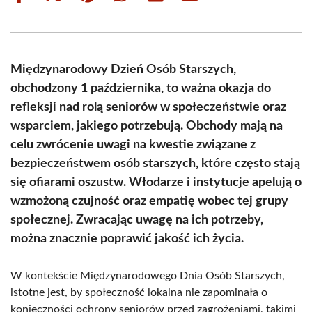
on
on
on
on
on
on
Facebook
X
Pinterest
WhatsApp
LinkedIn
Email
(Twitter)
Międzynarodowy Dzień Osób Starszych,
obchodzony 1 października, to ważna okazja do
refleksji nad rolą seniorów w społeczeństwie oraz
wsparciem, jakiego potrzebują. Obchody mają na
celu zwrócenie uwagi na kwestie związane z
bezpieczeństwem osób starszych, które często stają
się ofiarami oszustw. Włodarze i instytucje apelują o
wzmożoną czujność oraz empatię wobec tej grupy
społecznej. Zwracając uwagę na ich potrzeby,
można znacznie poprawić jakość ich życia.
W kontekście Międzynarodowego Dnia Osób Starszych,
istotne jest, by społeczność lokalna nie zapominała o
konieczności ochrony seniorów przed zagrożeniami, takimi