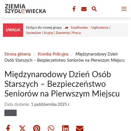
Przejdź
M
do
treści
Dołącz do nowej grupy
Szydłowiec - Ogłoszenia |
UWAGA!
Sprzedam | Kupię | Zamienię | Praca
Strona główna
/
Kronika Policyjna
/
Międzynarodowy Dzień
Osób Starszych – Bezpieczeństwo Seniorów na Pierwszym Miejscu
Międzynarodowy Dzień Osób
Starszych – Bezpieczeństwo
Seniorów na Pierwszym Miejscu
Data dodania:
1 października 2025 r.
Share
Share
Share
Share
Share
Share