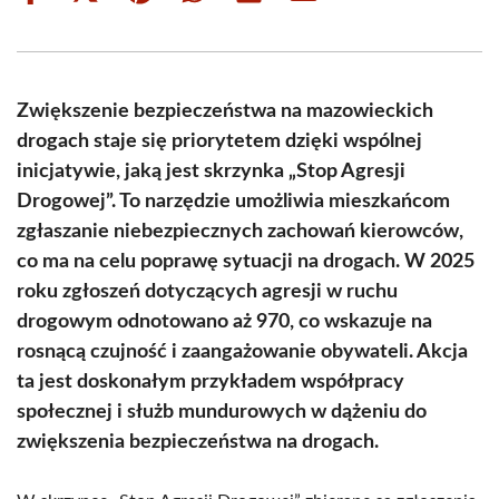
on
on
on
on
on
on
Facebook
X
Pinterest
WhatsApp
LinkedIn
Email
(Twitter)
Zwiększenie bezpieczeństwa na mazowieckich
drogach staje się priorytetem dzięki wspólnej
inicjatywie, jaką jest skrzynka „Stop Agresji
Drogowej”. To narzędzie umożliwia mieszkańcom
zgłaszanie niebezpiecznych zachowań kierowców,
co ma na celu poprawę sytuacji na drogach. W 2025
roku zgłoszeń dotyczących agresji w ruchu
drogowym odnotowano aż 970, co wskazuje na
rosnącą czujność i zaangażowanie obywateli. Akcja
ta jest doskonałym przykładem współpracy
społecznej i służb mundurowych w dążeniu do
zwiększenia bezpieczeństwa na drogach.