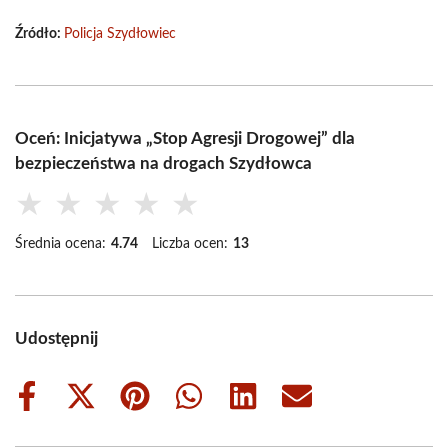
Źródło:
Policja Szydłowiec
Oceń: Inicjatywa „Stop Agresji Drogowej” dla
bezpieczeństwa na drogach Szydłowca
★
★
★
★
★
Średnia ocena:
4.74
Liczba ocen:
13
Udostępnij
Share
Share
Share
Share
Share
Share
on
on
on
on
on
on
Facebook
X
Pinterest
WhatsApp
LinkedIn
Email