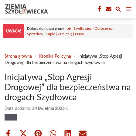
Przejdź
M
do
treści
Dołącz do nowej grupy
Szydłowiec - Ogłoszenia |
UWAGA!
Sprzedam | Kupię | Zamienię | Praca
Strona główna
/
Kronika Policyjna
/
Inicjatywa „Stop Agresji
Drogowej” dla bezpieczeństwa na drogach Szydłowca
Inicjatywa „Stop Agresji
Drogowej” dla bezpieczeństwa na
drogach Szydłowca
Data dodania:
24 kwietnia 2026 r.
Share
Share
Share
Share
Share
Share