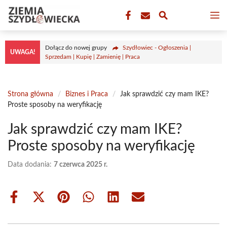
Przejdź
M
do
treści
Dołącz do nowej grupy
Szydłowiec - Ogłoszenia |
UWAGA!
Sprzedam | Kupię | Zamienię | Praca
Strona główna
/
Biznes i Praca
/
Jak sprawdzić czy mam IKE?
Proste sposoby na weryfikację
Jak sprawdzić czy mam IKE?
Proste sposoby na weryfikację
Data dodania:
7 czerwca 2025 r.
Share
Share
Share
Share
Share
Share
on
on
on
on
on
on
Facebook
X
Pinterest
WhatsApp
LinkedIn
Email
(Twitter)