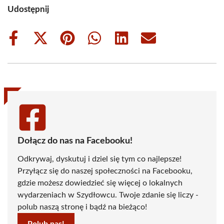
Udostępnij
Share
Share
Share
Share
Share
Share
on
on
on
on
on
on
Facebook
X
Pinterest
WhatsApp
LinkedIn
Email
(Twitter)
Dołącz do nas na Facebooku!
Odkrywaj, dyskutuj i dziel się tym co najlepsze!
Przyłącz się do naszej społeczności na Facebooku,
gdzie możesz dowiedzieć się więcej o lokalnych
wydarzeniach w Szydłowcu. Twoje zdanie się liczy -
polub naszą stronę i bądź na bieżąco!
Polub nas!