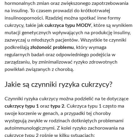
hormonalnych zmian oraz zwiększonego zapotrzebowania
na insulinę. To czasem prowadzi do krótkotrwałej
insulinooporności. Rzadziej można spotkać inne formy
cukrzycy, takie jak
cukrzyca typu MODY
, które są wynikiem
mutacji genetycznych wpływających na produkcję insuliny,
zazwyczaj u młodszych pacjentów. Wszystkie te czynniki
podkreślają
złożoność problemu
, który wymaga
regularnych badań oraz odpowiedniego podejścia w
zarządzaniu, by zminimalizować ryzyko zdrowotnych
powikłań związanych z chorobą.
Jakie są czynniki ryzyka cukrzycy?
Czynniki ryzyka cukrzycy można podzielić na te dotyczące
cukrzycy typu 1
oraz
typu 2
. Cukrzyca typu 1 często ma
swoje korzenie w genach, a przypadki tej choroby
występują zwykle w rodzinach dotkniętych problemami
autoimmunologicznymi. Z kolei ryzyko zachorowania na
cukrzycę typu 2 rośnie w kilku sytuacjach: