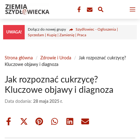
Przejdź
M
do
treści
Dołącz do nowej grupy
Szydłowiec - Ogłoszenia |
UWAGA!
Sprzedam | Kupię | Zamienię | Praca
Strona główna
/
Zdrowie i Uroda
/
Jak rozpoznać cukrzycę?
Kluczowe objawy i diagnoza
Jak rozpoznać cukrzycę?
Kluczowe objawy i diagnoza
Data dodania:
28 maja 2025 r.
Share
Share
Share
Share
Share
Share
on
on
on
on
on
on
Facebook
X
Pinterest
WhatsApp
LinkedIn
Email
(Twitter)