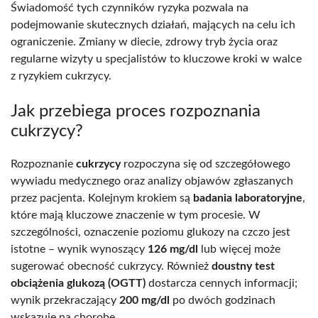
Świadomość tych czynników ryzyka pozwala na
podejmowanie skutecznych działań, mających na celu ich
ograniczenie. Zmiany w diecie, zdrowy tryb życia oraz
regularne wizyty u specjalistów to kluczowe kroki w walce
z ryzykiem cukrzycy.
Jak przebiega proces rozpoznania
cukrzycy?
Rozpoznanie
cukrzycy
rozpoczyna się od szczegółowego
wywiadu medycznego oraz analizy objawów zgłaszanych
przez pacjenta. Kolejnym krokiem są
badania laboratoryjne
,
które mają kluczowe znaczenie w tym procesie. W
szczególności, oznaczenie poziomu glukozy na czczo jest
istotne – wynik wynoszący
126 mg/dl
lub więcej może
sugerować obecność cukrzycy. Również
doustny test
obciążenia glukozą (OGTT)
dostarcza cennych informacji;
wynik przekraczający
200 mg/dl
po dwóch godzinach
wskazuje na chorobę.