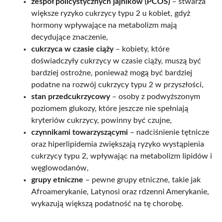
zespół policystycznych jajników (PCOS)
– stwarza
większe ryzyko cukrzycy typu 2 u kobiet, gdyż
hormony wpływające na metabolizm mają
decydujące znaczenie,
cukrzyca w czasie ciąży
– kobiety, które
doświadczyły cukrzycy w czasie ciąży, muszą być
bardziej ostrożne, ponieważ mogą być bardziej
podatne na rozwój cukrzycy typu 2 w przyszłości,
stan przedcukrzycowy
– osoby z podwyższonym
poziomem glukozy, które jeszcze nie spełniają
kryteriów cukrzycy, powinny być czujne,
czynnikami towarzyszącymi
– nadciśnienie tętnicze
oraz hiperlipidemia zwiększają ryzyko wystąpienia
cukrzycy typu 2, wpływając na metabolizm lipidów i
węglowodanów,
grupy etniczne
– pewne grupy etniczne, takie jak
Afroamerykanie, Latynosi oraz rdzenni Amerykanie,
wykazują większą podatność na tę chorobę.