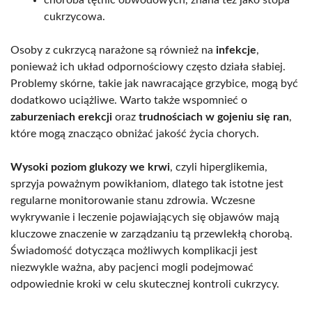
choroba tętnic obwodowych, znana też jako stopa
cukrzycowa.
Osoby z cukrzycą narażone są również na
infekcje
,
ponieważ ich układ odpornościowy często działa słabiej.
Problemy skórne, takie jak nawracające grzybice, mogą być
dodatkowo uciążliwe. Warto także wspomnieć o
zaburzeniach erekcji
oraz
trudnościach w gojeniu się ran
,
które mogą znacząco obniżać jakość życia chorych.
Wysoki poziom glukozy we krwi
, czyli hiperglikemia,
sprzyja poważnym powikłaniom, dlatego tak istotne jest
regularne monitorowanie stanu zdrowia. Wczesne
wykrywanie i leczenie pojawiających się objawów mają
kluczowe znaczenie w zarządzaniu tą przewlekłą chorobą.
Świadomość dotycząca możliwych komplikacji jest
niezwykle ważna, aby pacjenci mogli podejmować
odpowiednie kroki w celu skutecznej kontroli cukrzycy.