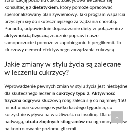
stabilizację poziomu cukru. Zdecydowanie zaleca się
konsultację z
dietetykiem
, który pomoże opracować
spersonalizowany plan żywieniowy. Taki program wsparcia
przyczyni się do skuteczniejszego zarządzania chorobą.
Ponadto, odpowiednie dopasowanie diety w połączeniu z
aktywnością fizyczną
znacznie poprawi nasze
samopoczucie i pomoże w zapobieganiu hiperglikemii. To
kluczowy element efektywnego zarządzania cukrzycą.
Jakie zmiany w stylu życia są zalecane
w leczeniu cukrzycy?
Wprowadzenie pewnych zmian w stylu życia jest niezbędne
dla skutecznego leczenia
cukrzycy typu 2
.
Aktywność
fizyczna
odgrywa kluczową rolę; zaleca się co najmniej 150
minut umiarkowanego wysiłku każdego tygodnia, co
korzystnie wpływa na wrażliwość na insulinę. Dla osób z
nadwagą,
utrata zbędnych kilogramów
ma ogromny wpływ
na kontrolowanie poziomu glikemii.