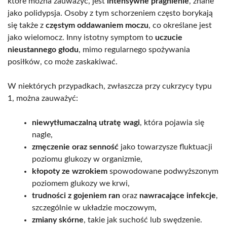
które można zauważyć, jest
intensywne pragnienie
, znane
jako polidypsja. Osoby z tym schorzeniem często borykają
się także z
częstym oddawaniem moczu
, co określane jest
jako wielomocz. Inny istotny symptom to
uczucie
nieustannego głodu
, mimo regularnego spożywania
posiłków, co może zaskakiwać.
W niektórych przypadkach, zwłaszcza przy cukrzycy typu
1, można zauważyć:
niewytłumaczalną utratę wagi
, która pojawia się
nagle,
zmęczenie oraz senność
jako towarzysze fluktuacji
poziomu glukozy w organizmie,
kłopoty ze wzrokiem
spowodowane podwyższonym
poziomem glukozy we krwi,
trudności z gojeniem ran
oraz
nawracające infekcje
,
szczególnie w układzie moczowym,
zmiany skórne
, takie jak suchość lub swędzenie.