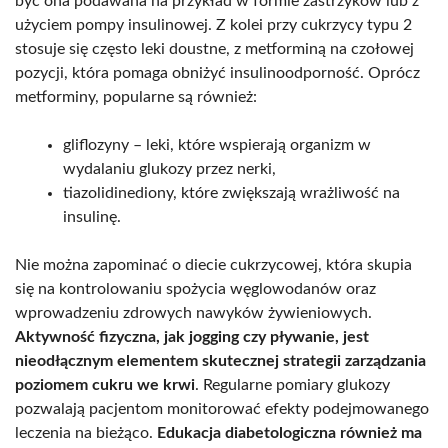
być ona podawana na przykład w formie zastrzyków lub z
użyciem pompy insulinowej. Z kolei przy cukrzycy typu 2
stosuje się często leki doustne, z metforminą na czołowej
pozycji, która pomaga obniżyć insulinoodporność. Oprócz
metforminy, popularne są również:
gliflozyny – leki, które wspierają organizm w
wydalaniu glukozy przez nerki,
tiazolidinediony, które zwiększają wrażliwość na
insulinę.
Nie można zapominać o diecie cukrzycowej, która skupia
się na kontrolowaniu spożycia węglowodanów oraz
wprowadzeniu zdrowych nawyków żywieniowych.
Aktywność fizyczna, jak jogging czy pływanie, jest
nieodłącznym elementem skutecznej strategii zarządzania
poziomem cukru we krwi
. Regularne pomiary glukozy
pozwalają pacjentom monitorować efekty podejmowanego
leczenia na bieżąco.
Edukacja diabetologiczna również ma