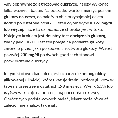
Aby poprawnie zdiagnozować
cukrzycę
, należy wykonać
kilka ważnych badań. Na początku warto zmierzyć poziom
glukozy na czczo
, co należy zrobić przynajmniej osiem
godzin po ostatnim posiłku. Jeżeli wynik wynosi
126 mg/dl
lub więcej
, może to oznaczać, że choroba jest w toku.
Kolejnym krokiem jest
doustny test obciążenia glukozą
,
znany jako OGTT. Test ten polega na pomiarze glukozy
zarówno przed, jak i po spożyciu roztworu glukozy. Wzrost
powyżej
200 mg/dl
po dwóch godzinach stanowi
potwierdzenie cukrzycy.
Innym istotnym badaniem jest oznaczenie
hemoglobiny
glikowanej (HbA1c)
, które ukazuje średni poziom glukozy w
krwi na przestrzeni ostatnich 2-3 miesięcy. Wynik
6,5% lub
wyższy
wskazuje na potencjalną obecność cukrzycy.
Oprócz tych podstawowych badań, lekarz może również
zalecić inne analizy, takie jak:
pomiar insuliny,