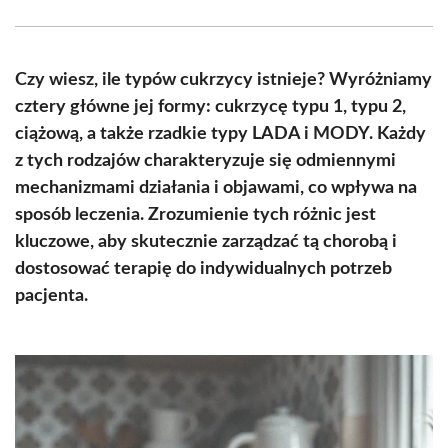
Facebook
X
Pinterest
WhatsApp
LinkedIn
Email
(Twitter)
Czy wiesz, ile typów cukrzycy istnieje? Wyróżniamy
cztery główne jej formy: cukrzycę typu 1, typu 2,
ciążową, a także rzadkie typy LADA i MODY. Każdy
z tych rodzajów charakteryzuje się odmiennymi
mechanizmami działania i objawami, co wpływa na
sposób leczenia. Zrozumienie tych różnic jest
kluczowe, aby skutecznie zarządzać tą chorobą i
dostosować terapię do indywidualnych potrzeb
pacjenta.