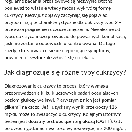
regularne badania przesiewowe są niezwykle istotne,
ponieważ to właśnie wtedy można wykryć tę formę
cukrzycy. Kiedy już objawy zaczynają się pojawiać,
przypominają te charakterystyczne dla cukrzycy typu 2 –
przeważa pragnienie i uczucie zmęczenia. Niezależnie od
typu, cukrzyca może prowadzić do poważnych komplikacji,
jeśli nie zostanie odpowiednio kontrolowana. Dlatego
każdy, kto zauważa u siebie niepokojące symptomy,
powinien niezwłocznie zgłosić się do lekarza.
Jak diagnozuje się różne typy cukrzycy?
Diagnozowanie cukrzycy to proces, który wymaga
przeprowadzenia kilku kluczowych badań oceniających
poziom glukozy we krwi. Pierwszym z nich jest
pomiar
glikemii na czczo
. Jeśli uzyskany wynik przekroczy 126
mg/dl, może to świadczyć o cukrzycy. Kolejnym istotnym
testem jest
doustny test obciążenia glukozą (OGTT)
. Gdy
po dwóch godzinach wartość wynosi więcej niż 200 mg/dl,