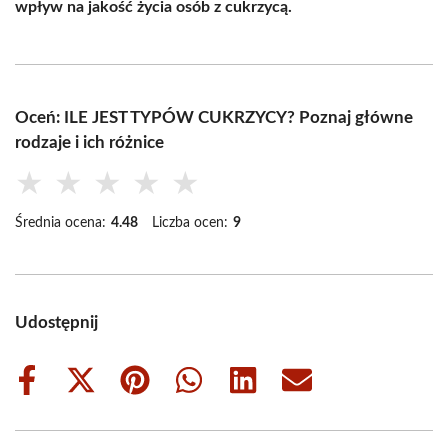
wpływ na jakość życia osób z cukrzycą.
Oceń: ILE JEST TYPÓW CUKRZYCY? Poznaj główne
rodzaje i ich różnice
★
★
★
★
★
Średnia ocena:
4.48
Liczba ocen:
9
Udostępnij
Share
Share
Share
Share
Share
Share
on
on
on
on
on
on
Facebook
X
Pinterest
WhatsApp
LinkedIn
Email
(Twitter)