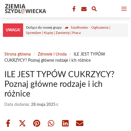
Przejdź
M
do
treści
Dołącz do nowej grupy
Szydłowiec - Ogłoszenia |
UWAGA!
Sprzedam | Kupię | Zamienię | Praca
Strona główna
/
Zdrowie i Uroda
/
ILE JEST TYPÓW
CUKRZYCY? Poznaj główne rodzaje i ich różnice
ILE JEST TYPÓW CUKRZYCY?
Poznaj główne rodzaje i ich
różnice
Data dodania:
28 maja 2025 r.
Share
Share
Share
Share
Share
Share
on
on
on
on
on
on