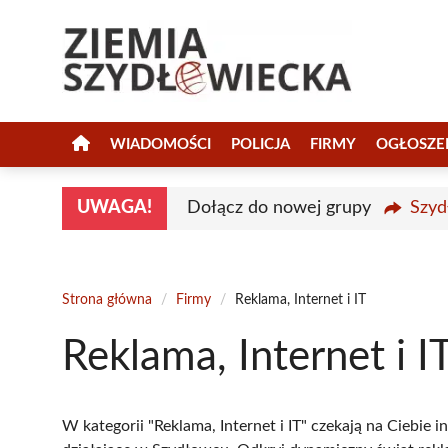
Przejdź
do
treści
WIADOMOŚCI
POLICJA
FIRMY
OGŁOSZE
UWAGA!
Dołącz do nowej grupy
Szyd
Strona główna
/
Firmy
/
Reklama, Internet i IT
Reklama, Internet i I
W kategorii "Reklama, Internet i IT" czekają na Ciebie