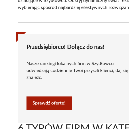
działające w Szydłowcu. Odkryj dynamiczny świat rekla
wybierając spośród najbardziej efektywnych rozwiązań
Przedsiębiorco! Dołącz do nas!
Nasze rankingi lokalnych firm w Szydłowcu
odwiedzają codziennie Twoi przyszli klienci, daj się
znaleźć.
Sprawdź ofertę!
6 TYPÓW FIRM W KATE