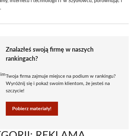
my, internetu i technologii IT w Szydłowcu, porównując i
.
Znalazłeś swoją firmę w naszych
rankingach?
 im
Twoja firma zajmuje miejsce na podium w rankingu?
Wyróżnij się i pokaż swoim klientom, że jesteś na
szczycie!
Pobierz materiały!
GORII: REKLAMA,