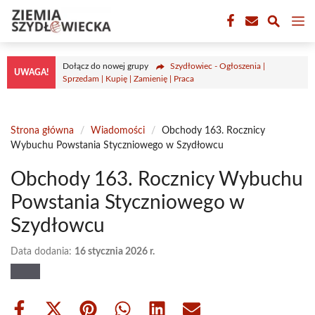
Przejdź
M
do
treści
Dołącz do nowej grupy
Szydłowiec - Ogłoszenia |
UWAGA!
Sprzedam | Kupię | Zamienię | Praca
Strona główna
/
Wiadomości
/
Obchody 163. Rocznicy
Wybuchu Powstania Styczniowego w Szydłowcu
Obchody 163. Rocznicy Wybuchu
Powstania Styczniowego w
Szydłowcu
Data dodania:
16 stycznia 2026 r.
Share
Share
Share
Share
Share
Share