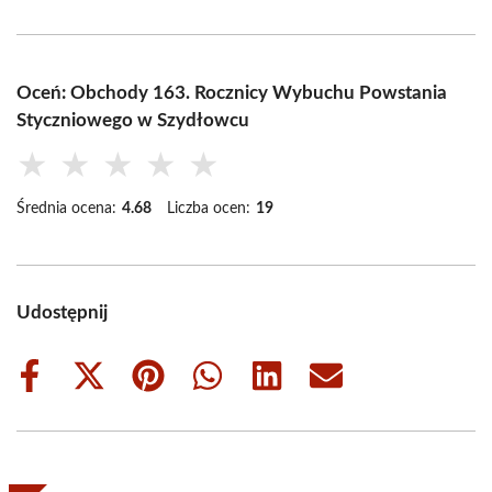
Oceń: Obchody 163. Rocznicy Wybuchu Powstania
Styczniowego w Szydłowcu
★
★
★
★
★
Średnia ocena:
4.68
Liczba ocen:
19
Udostępnij
Share
Share
Share
Share
Share
Share
on
on
on
on
on
on
Facebook
X
Pinterest
WhatsApp
LinkedIn
Email
(Twitter)