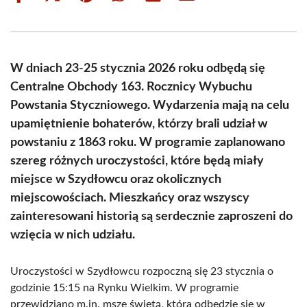
on
on
on
on
on
on
Facebook
X
Pinterest
WhatsApp
LinkedIn
Email
(Twitter)
W dniach 23-25 stycznia 2026 roku odbędą się
Centralne Obchody 163. Rocznicy Wybuchu
Powstania Styczniowego. Wydarzenia mają na celu
upamiętnienie bohaterów, którzy brali udział w
powstaniu z 1863 roku. W programie zaplanowano
szereg różnych uroczystości, które będą miały
miejsce w Szydłowcu oraz okolicznych
miejscowościach. Mieszkańcy oraz wszyscy
zainteresowani historią są serdecznie zaproszeni do
wzięcia w nich udziału.
Uroczystości w Szydłowcu rozpoczną się 23 stycznia o
godzinie 15:15 na Rynku Wielkim. W programie
przewidziano m.in. mszę świętą, która odbędzie się w