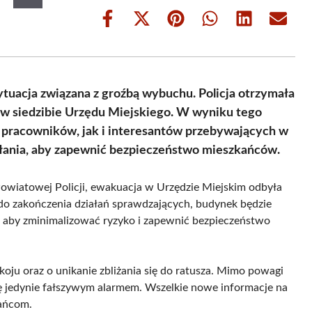
Share
Share
Share
Share
Share
Share
on
on
on
on
on
on
Facebook
X
Pinterest
WhatsApp
LinkedIn
Email
(Twitter)
tuacja związana z groźbą wybuchu. Policja otrzymała
w siedzibie Urzędu Miejskiego. W wyniku tego
 pracowników, jak i interesantów przebywających w
łania, aby zapewnić bezpieczeństwo mieszkańców.
owiatowej Policji, ewakuacja w Urzędzie Miejskim odbyła
 do zakończenia działań sprawdzających, budynek będzie
en, aby zminimalizować ryzyko i zapewnić bezpieczeństwo
ju oraz o unikanie zbliżania się do ratusza. Mimo powagi
 się jedynie fałszywym alarmem. Wszelkie nowe informacje na
kańcom.