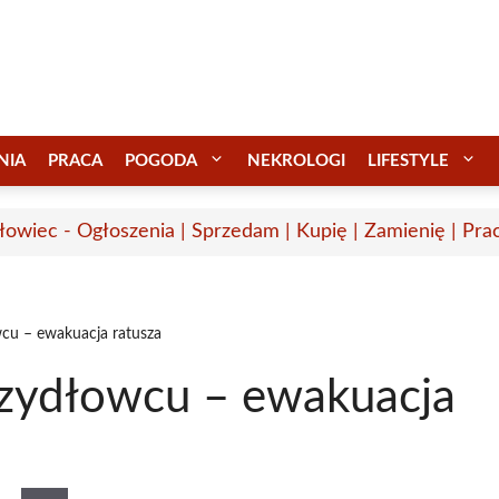
NIA
PRACA
POGODA
NEKROLOGI
LIFESTYLE
łowiec - Ogłoszenia | Sprzedam | Kupię | Zamienię | Pra
u – ewakuacja ratusza
zydłowcu – ewakuacja