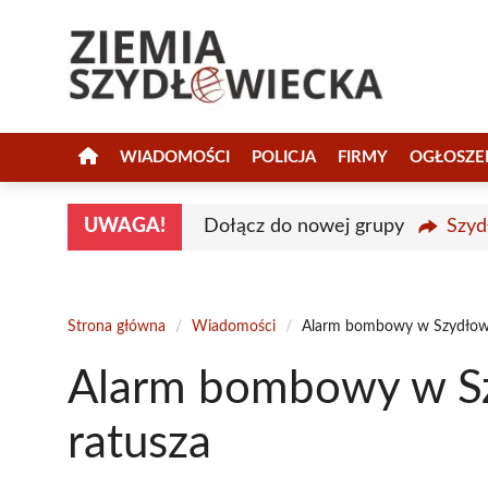
Przejdź
do
treści
WIADOMOŚCI
POLICJA
FIRMY
OGŁOSZE
UWAGA!
Dołącz do nowej grupy
Szyd
Strona główna
/
Wiadomości
/
Alarm bombowy w Szydłowc
Alarm bombowy w S
ratusza