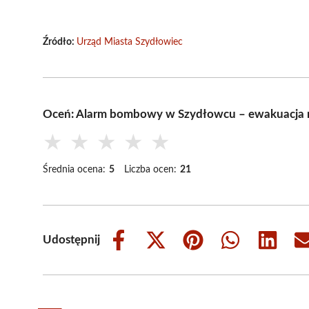
Źródło:
Urząd Miasta Szydłowiec
Oceń: Alarm bombowy w Szydłowcu – ewakuacja 
★
★
★
★
★
Średnia ocena:
5
Liczba ocen:
21
Udostępnij
Share
Share
Share
Share
Share
on
on
on
on
on
Facebook
X
Pinterest
WhatsApp
LinkedIn
(Twitter)