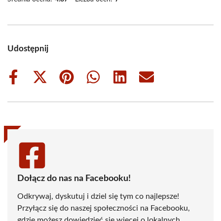
Udostępnij
Share
Share
Share
Share
Share
Share
on
on
on
on
on
on
Facebook
X
Pinterest
WhatsApp
LinkedIn
Email
(Twitter)
Dołącz do nas na Facebooku!
Odkrywaj, dyskutuj i dziel się tym co najlepsze!
Przyłącz się do naszej społeczności na Facebooku,
gdzie możesz dowiedzieć się więcej o lokalnych