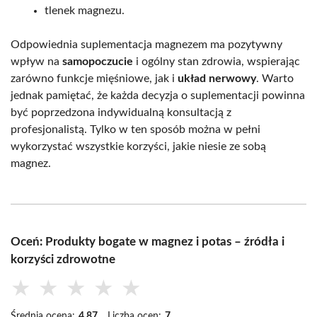
tlenek magnezu.
Odpowiednia suplementacja magnezem ma pozytywny
wpływ na
samopoczucie
i ogólny stan zdrowia, wspierając
zarówno funkcje mięśniowe, jak i
układ nerwowy
. Warto
jednak pamiętać, że każda decyzja o suplementacji powinna
być poprzedzona indywidualną konsultacją z
profesjonalistą. Tylko w ten sposób można w pełni
wykorzystać wszystkie korzyści, jakie niesie ze sobą
magnez.
Oceń: Produkty bogate w magnez i potas – źródła i
korzyści zdrowotne
★
★
★
★
★
Średnia ocena:
4.87
Liczba ocen:
7