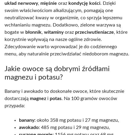
układ nerwowy
,
mięśnie
oraz
kondycję kości
. Dzięki
swoim właściwościom alkalizującym, pomagają one
neutralizować kwasy w organizmie, co sprzyja lepszemu
wchłanianiu magnezu. Dodatkowo, zielone warzywa są
bogate w
błonnik
,
witaminy
oraz
przeciwutleniacze
, które
korzystnie wpływają na nasze ogólne zdrowie.
Zdecydowanie warto wprowadzać je do codziennego
menu, aby naturalnie przeciwdziałać niedoborom magnezu.
Jakie owoce są dobrymi źródłami
magnezu i potasu?
Banany i awokado to doskonałe owoce, które skutecznie
dostarczają
magnez
i
potas
. Na 100 gramów owoców
przypada:
banany:
około 358 mg potasu i 27 mg magnezu,
awokado:
485 mg potasu i 29 mg magnezu,
suszone morele:
1156 mg potasu oraz 68 mg