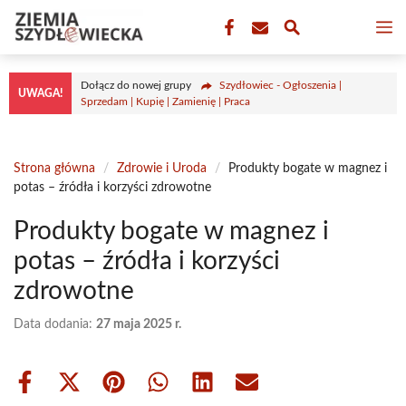
Przejdź
M
do
treści
Dołącz do nowej grupy
Szydłowiec - Ogłoszenia |
UWAGA!
Sprzedam | Kupię | Zamienię | Praca
Strona główna
/
Zdrowie i Uroda
/
Produkty bogate w magnez i
potas – źródła i korzyści zdrowotne
Produkty bogate w magnez i
potas – źródła i korzyści
zdrowotne
Data dodania:
27 maja 2025 r.
Share
Share
Share
Share
Share
Share
on
on
on
on
on
on