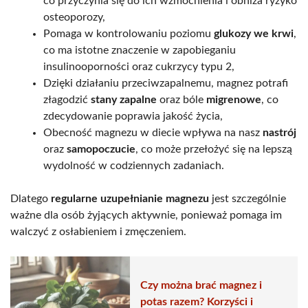
co przyczynia się do ich wzmocnienia i obniża ryzyko
osteoporozy,
Pomaga w kontrolowaniu poziomu
glukozy we krwi
,
co ma istotne znaczenie w zapobieganiu
insulinooporności oraz cukrzycy typu 2,
Dzięki działaniu przeciwzapalnemu, magnez potrafi
złagodzić
stany zapalne
oraz bóle
migrenowe
, co
zdecydowanie poprawia jakość życia,
Obecność magnezu w diecie wpływa na nasz
nastrój
oraz
samopoczucie
, co może przełożyć się na lepszą
wydolność w codziennych zadaniach.
Dlatego
regularne uzupełnianie magnezu
jest szczególnie
ważne dla osób żyjących aktywnie, ponieważ pomaga im
walczyć z osłabieniem i zmęczeniem.
Czy można brać magnez i
potas razem? Korzyści i