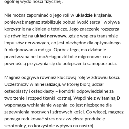
ogólnej wydolności fizycznej.
Nie można zapominać o jego roli w
układzie krążenia
,
ponieważ magnez stabilizuje pobudliwość serca i wpływa
korzystnie na ciśnienie tętnicze. Jego znaczenie rozszerza
się również na
układ nerwowy
, gdzie wspiera transmisję
impulsów nerwowych, co jest niezbędne dla optymalnego
funkcjonowania mózgu. Oprócz tego, ma działanie
przeciwzapalne i może łagodzić bóle migrenowe, co z
pewnością przyczynia się do polepszenia samopoczucia.
Magnez odgrywa również kluczową rolę w zdrowiu kości.
Uczestniczy w
mineralizacji
, w której biorą udział
osteoblasty i osteoklasty – komórki odpowiedzialne za
tworzenie i rozpad tkanki kostnej. Wspólnie z
witaminą D
wspomaga wchłanianie wapnia, co jest niezbędne dla
zapewnienia mocnych i zdrowych kości. Co więcej, magnez
pomaga redukować stres oraz zwiększa produkcję
serotoniny, co korzystnie wpływa na nastrój.