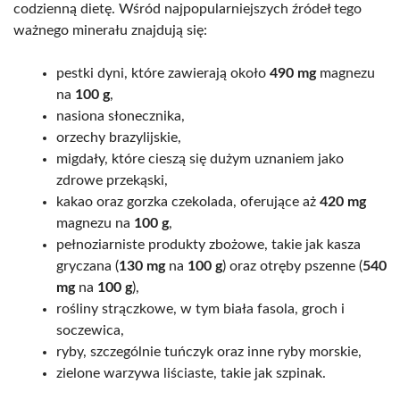
codzienną dietę. Wśród najpopularniejszych źródeł tego
ważnego minerału znajdują się:
pestki dyni, które zawierają około
490 mg
magnezu
na
100 g
,
nasiona słonecznika,
orzechy brazylijskie,
migdały, które cieszą się dużym uznaniem jako
zdrowe przekąski,
kakao oraz gorzka czekolada, oferujące aż
420 mg
magnezu na
100 g
,
pełnoziarniste produkty zbożowe, takie jak kasza
gryczana (
130 mg
na
100 g
) oraz otręby pszenne (
540
mg
na
100 g
),
rośliny strączkowe, w tym biała fasola, groch i
soczewica,
ryby, szczególnie tuńczyk oraz inne ryby morskie,
zielone warzywa liściaste, takie jak szpinak.