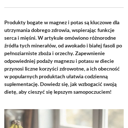
Facebook
X
Pinterest
WhatsApp
LinkedIn
Email
(Twitter)
Produkty bogate w magnez i potas są kluczowe dla
utrzymania dobrego zdrowia, wspierając funkcje
serca i mięśni. W artykule omówiono różnorodne
źródła tych minerałów, od awokado i białej fasoli po
pełnoziarniste zboża i orzechy. Zapewnienie
odpowiedniej podaży magnezu i potasu w diecie
przynosi liczne korzyści zdrowotne, a ich obecność
w popularnych produktach ułatwia codzienną
suplementację. Dowiedz się, jak wzbogacić swoją
dietę, aby cieszyć się lepszym samopoczuciem!