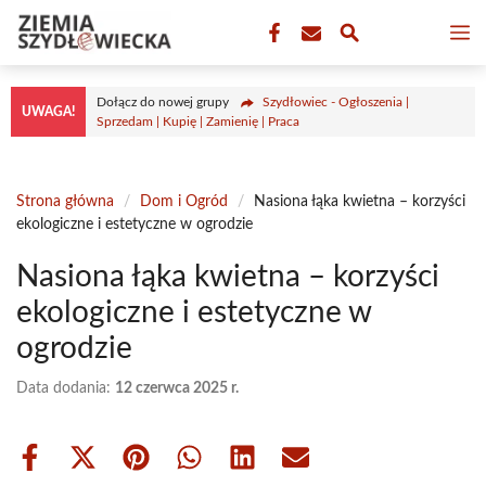
Przejdź
M
do
treści
Dołącz do nowej grupy
Szydłowiec - Ogłoszenia |
UWAGA!
Sprzedam | Kupię | Zamienię | Praca
Strona główna
/
Dom i Ogród
/
Nasiona łąka kwietna – korzyści
ekologiczne i estetyczne w ogrodzie
Nasiona łąka kwietna – korzyści
ekologiczne i estetyczne w
ogrodzie
Data dodania:
12 czerwca 2025 r.
Share
Share
Share
Share
Share
Share
on
on
on
on
on
on