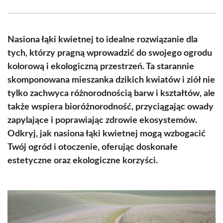
Facebook
X
Pinterest
WhatsApp
LinkedIn
Email
(Twitter)
Nasiona łąki kwietnej to idealne rozwiązanie dla
tych, którzy pragną wprowadzić do swojego ogrodu
kolorową i ekologiczną przestrzeń. Ta starannie
skomponowana mieszanka dzikich kwiatów i ziół nie
tylko zachwyca różnorodnością barw i kształtów, ale
także wspiera bioróżnorodność, przyciągając owady
zapylające i poprawiając zdrowie ekosystemów.
Odkryj, jak nasiona łąki kwietnej mogą wzbogacić
Twój ogród i otoczenie, oferując doskonałe
estetyczne oraz ekologiczne korzyści.