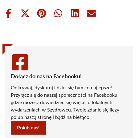
Share
Share
Share
Share
Share
Share
on
on
on
on
on
on
Facebook
X
Pinterest
WhatsApp
LinkedIn
Email
(Twitter)
Dołącz do nas na Facebooku!
Odkrywaj, dyskutuj i dziel się tym co najlepsze!
Przyłącz się do naszej społeczności na Facebooku,
gdzie możesz dowiedzieć się więcej o lokalnych
wydarzeniach w Szydłowcu. Twoje zdanie się liczy -
polub naszą stronę i bądź na bieżąco!
Polub nas!