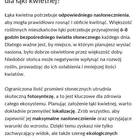
dla łąki kwietnej?
Łąka kwietna potrzebuje
odpowiedniego nasłonecznienia
,
aby mogła prawidłowo rosnąć i obficie kwitnąć. Większość
roślinnych mieszkańców łąki potrzebuje przynajmniej
6-8
godzin bezpośredniego światła słonecznego
każdego dnia.
Dlatego ważne jest, by miejsce, w którym planujesz wysiać
nasiona, było dobrze oświetlone przez większość doby.
Niedobór słońca może negatywnie wpłynąć na rozwój
roślin, prowadząc do ich osłabienia i mniejszej ilości
kwiatów.
Ograniczona ilość promieni słonecznych utrudnia
skuteczną
fotosyntezę
, a to jest kluczowe dla zdrowia
całego ekosystemu. Planując założenie łąki kwietnej, warto
dokładnie przemyśleć
lokalizację
. Zrób wszystko, aby
zapewnić jej
maksymalne nasłonecznienie
oraz sprzyjające
warunki do wzrostu. Dzięki temu zyskasz nie tylko
zachwycający widok, ale także szereg
ekologicznych