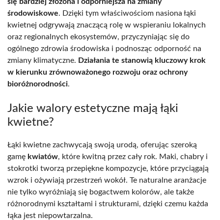
się bardziej złożona i odporniejsza na zmiany
środowiskowe
. Dzięki tym właściwościom nasiona łąki
kwietnej odgrywają znaczącą rolę w wspieraniu lokalnych
oraz regionalnych ekosystemów, przyczyniając się do
ogólnego zdrowia środowiska i podnosząc odporność na
zmiany klimatyczne.
Działania te stanowią kluczowy krok
w kierunku zrównoważonego rozwoju oraz ochrony
bioróżnorodności
.
Jakie walory estetyczne mają łąki
kwietne?
Łąki kwietne zachwycają swoją urodą, oferując szeroką
gamę
kwiatów
, które kwitną przez cały rok. Maki, chabry i
stokrotki tworzą przepiękne kompozycje, które przyciągają
wzrok i ożywiają przestrzeń wokół. Te naturalne aranżacje
nie tylko wyróżniają się bogactwem kolorów, ale także
różnorodnymi kształtami i strukturami, dzięki czemu każda
łąka jest niepowtarzalna.