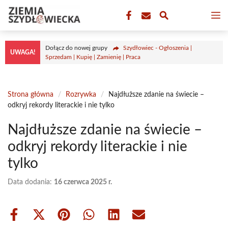
Przejdź
M
do
treści
Dołącz do nowej grupy
Szydłowiec - Ogłoszenia |
UWAGA!
Sprzedam | Kupię | Zamienię | Praca
Strona główna
/
Rozrywka
/
Najdłuższe zdanie na świecie –
odkryj rekordy literackie i nie tylko
Najdłuższe zdanie na świecie –
odkryj rekordy literackie i nie
tylko
Data dodania:
16 czerwca 2025 r.
Share
Share
Share
Share
Share
Share
on
on
on
on
on
on