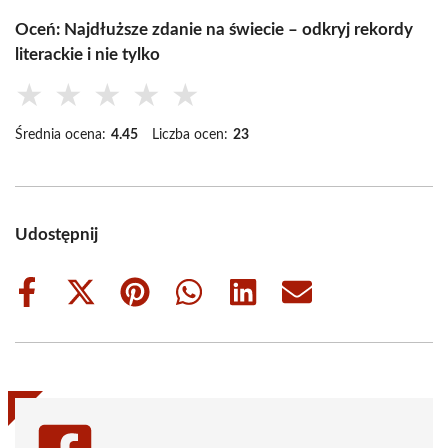
Oceń: Najdłuższe zdanie na świecie – odkryj rekordy
literackie i nie tylko
★
★
★
★
★
Średnia ocena:
4.45
Liczba ocen:
23
Udostępnij
Share
Share
Share
Share
Share
Share
on
on
on
on
on
on
Facebook
X
Pinterest
WhatsApp
LinkedIn
Email
(Twitter)