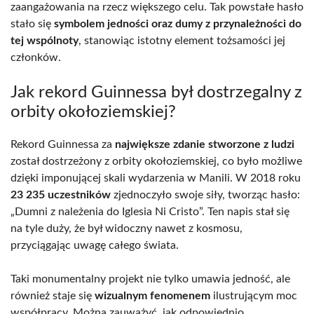
zaangażowania na rzecz większego celu. Tak powstałe hasło
stało się
symbolem jedności oraz dumy z przynależności do
tej wspólnoty
, stanowiąc istotny element tożsamości jej
członków.
Jak rekord Guinnessa był dostrzegalny z
orbity okołoziemskiej?
Rekord Guinnessa za
największe zdanie stworzone z ludzi
został dostrzeżony z orbity okołoziemskiej, co było możliwe
dzięki imponującej skali wydarzenia w Manili. W 2018 roku
23 235 uczestników
zjednoczyło swoje siły, tworząc hasło:
„Dumni z należenia do Iglesia Ni Cristo”. Ten napis stał się
na tyle duży, że był widoczny nawet z kosmosu,
przyciągając uwagę całego świata.
Taki monumentalny projekt nie tylko umawia jedność, ale
również staje się
wizualnym fenomenem
ilustrującym moc
współpracy. Można zauważyć, jak odpowiednio