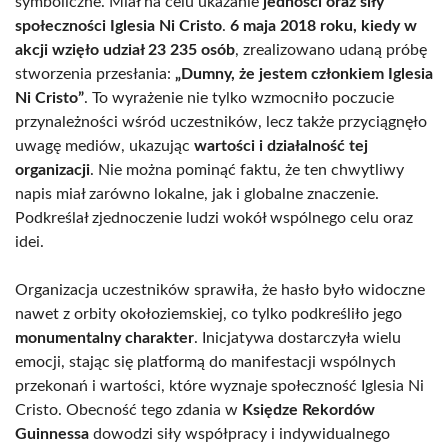
symboliczne. Miał na celu ukazanie
jedności oraz siły
społeczności Iglesia Ni Cristo
.
6 maja 2018 roku, kiedy w
akcji wzięło udział 23 235 osób
, zrealizowano udaną próbę
stworzenia przesłania:
„Dumny, że jestem członkiem Iglesia
Ni Cristo”
. To wyrażenie nie tylko wzmocniło poczucie
przynależności wśród uczestników, lecz także przyciągnęło
uwagę mediów, ukazując
wartości i działalność tej
organizacji
. Nie można pominąć faktu, że ten chwytliwy
napis miał zarówno lokalne, jak i globalne znaczenie.
Podkreślał zjednoczenie ludzi wokół wspólnego celu oraz
idei.
Organizacja uczestników sprawiła, że hasło było widoczne
nawet z orbity okołoziemskiej, co tylko podkreśliło jego
monumentalny charakter
. Inicjatywa dostarczyła wielu
emocji, stając się platformą do manifestacji wspólnych
przekonań i wartości, które wyznaje społeczność Iglesia Ni
Cristo. Obecność tego zdania w
Księdze Rekordów
Guinnessa
dowodzi siły współpracy i indywidualnego