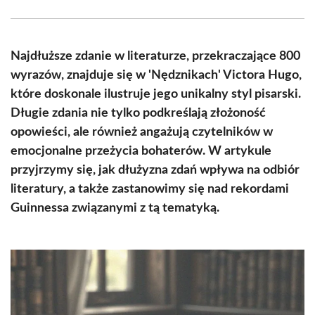
Facebook
X
Pinterest
WhatsApp
LinkedIn
Email
(Twitter)
Najdłuższe zdanie w literaturze, przekraczające 800
wyrazów, znajduje się w 'Nędznikach' Victora Hugo,
które doskonale ilustruje jego unikalny styl pisarski.
Długie zdania nie tylko podkreślają złożoność
opowieści, ale również angażują czytelników w
emocjonalne przeżycia bohaterów. W artykule
przyjrzymy się, jak dłużyzna zdań wpływa na odbiór
literatury, a także zastanowimy się nad rekordami
Guinnessa związanymi z tą tematyką.