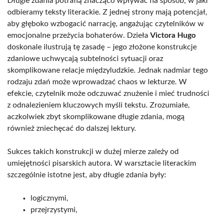
Długie zdania potrafią znacząco wpływać na sposób, w jaki
odbieramy teksty literackie. Z jednej strony mają potencjał,
aby głęboko wzbogacić narrację, angażując czytelników w
emocjonalne przeżycia bohaterów. Dzieła
Victora Hugo
doskonale ilustrują tę zasadę – jego złożone konstrukcje
zdaniowe uchwycają subtelności sytuacji oraz
skomplikowane relacje międzyludzkie. Jednak nadmiar tego
rodzaju zdań może wprowadzać chaos w lekturze. W
efekcie, czytelnik może odczuwać znużenie i mieć trudności
z odnalezieniem kluczowych myśli tekstu. Zrozumiałe,
aczkolwiek zbyt skomplikowane długie zdania, mogą
również zniechęcać do dalszej lektury.
Sukces takich konstrukcji w dużej mierze zależy od
umiejętności pisarskich autora. W warsztacie literackim
szczególnie istotne jest, aby długie zdania były:
logicznymi,
przejrzystymi,