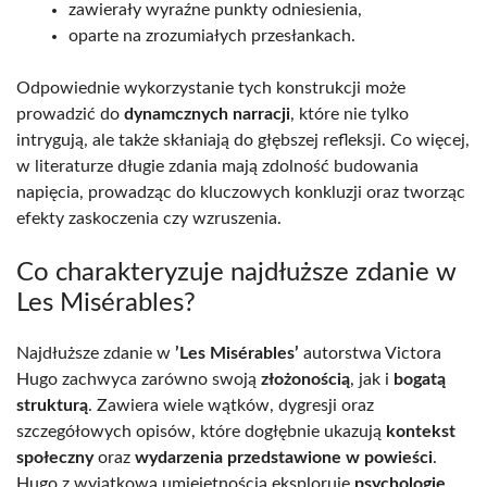
zawierały wyraźne punkty odniesienia,
oparte na zrozumiałych przesłankach.
Odpowiednie wykorzystanie tych konstrukcji może
prowadzić do
dynamcznych narracji
, które nie tylko
intrygują, ale także skłaniają do głębszej refleksji. Co więcej,
w literaturze długie zdania mają zdolność budowania
napięcia, prowadząc do kluczowych konkluzji oraz tworząc
efekty zaskoczenia czy wzruszenia.
Co charakteryzuje najdłuższe zdanie w
Les Misérables?
Najdłuższe zdanie w
’Les Misérables’
autorstwa Victora
Hugo zachwyca zarówno swoją
złożonością
, jak i
bogatą
strukturą
. Zawiera wiele wątków, dygresji oraz
szczegółowych opisów, które dogłębnie ukazują
kontekst
społeczny
oraz
wydarzenia przedstawione w powieści
.
Hugo z wyjątkową umiejętnością eksploruje
psychologię