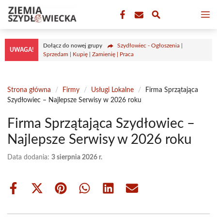
Przejdź
M
do
treści
Dołącz do nowej grupy
Szydłowiec - Ogłoszenia |
UWAGA!
Sprzedam | Kupię | Zamienię | Praca
Strona główna
/
Firmy
/
Usługi Lokalne
/
Firma Sprzątająca
Szydłowiec – Najlepsze Serwisy w 2026 roku
Firma Sprzątająca Szydłowiec –
Najlepsze Serwisy w 2026 roku
Data dodania:
3 sierpnia 2026 r.
Share
Share
Share
Share
Share
Share
on
on
on
on
on
on
Facebook
X
Pinterest
WhatsApp
LinkedIn
Email
(Twitter)