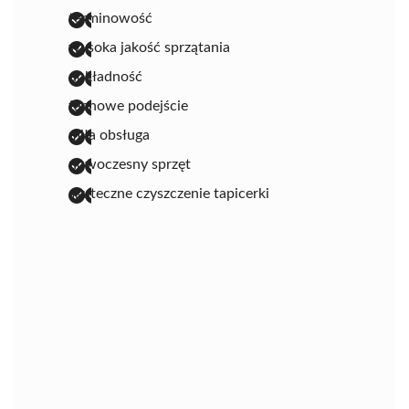
terminowość
wysoka jakość sprzątania
dokładność
fachowe podejście
miła obsługa
nowoczesny sprzęt
skuteczne czyszczenie tapicerki