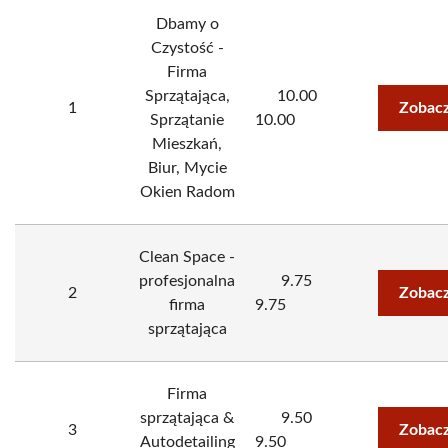
Dbamy o
Czystość -
Firma
Sprzątająca,
10.00
1
Zobacz
Sprzątanie
10.00
Mieszkań,
Biur, Mycie
Okien Radom
Clean Space -
profesjonalna
9.75
2
Zobacz
firma
9.75
sprzątająca
Firma
sprzątająca &
9.50
3
Zobacz
Autodetailing
9.50