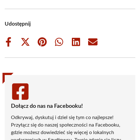
Udostępnij
Share
Share
Share
Share
Share
Share
on
on
on
on
on
on
Facebook
X
Pinterest
WhatsApp
LinkedIn
Email
(Twitter)
Dołącz do nas na Facebooku!
Odkrywaj, dyskutuj i dziel się tym co najlepsze!
Przyłącz się do naszej społeczności na Facebooku,
gdzie możesz dowiedzieć się więcej o lokalnych