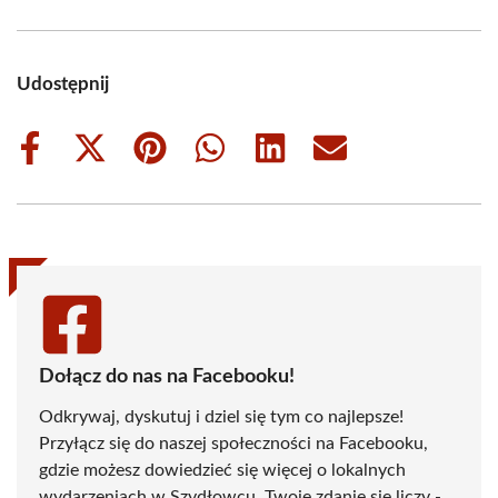
Udostępnij
Share
Share
Share
Share
Share
Share
on
on
on
on
on
on
Facebook
X
Pinterest
WhatsApp
LinkedIn
Email
(Twitter)
Dołącz do nas na Facebooku!
Odkrywaj, dyskutuj i dziel się tym co najlepsze!
Przyłącz się do naszej społeczności na Facebooku,
gdzie możesz dowiedzieć się więcej o lokalnych
wydarzeniach w Szydłowcu. Twoje zdanie się liczy -