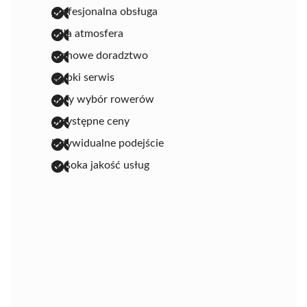
profesjonalna obsługa
miła atmosfera
fachowe doradztwo
szybki serwis
duży wybór rowerów
przystępne ceny
indywidualne podejście
wysoka jakość usług