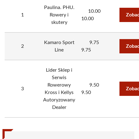
Paulina. PHU.
10.00
1
Rowery i
Zobac
10.00
skutery
Kamaro Sport
9.75
2
Zobac
Line
9.75
Lider Sklep i
Serwis
Rowerowy
9.50
3
Zobac
Kross i Kellys
9.50
Autoryzowany
Dealer