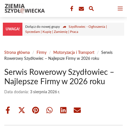
Przejdź
M
do
treści
Dołącz do nowej grupy
Szydłowiec - Ogłoszenia |
UWAGA!
Sprzedam | Kupię | Zamienię | Praca
Strona główna
/
Firmy
/
Motoryzacja i Transport
/
Serwis
Rowerowy Szydłowiec – Najlepsze Firmy w 2026 roku
Serwis Rowerowy Szydłowiec –
Najlepsze Firmy w 2026 roku
Data dodania:
3 sierpnia 2026 r.
Share
Share
Share
Share
Share
Share
on
on
on
on
on
on
Facebook
X
Pinterest
WhatsApp
LinkedIn
Email
(Twitter)