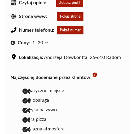
Czytaj opinie:
Zobacz profil
Strona www:
Pokaż stronę
Numer telefonu:
Pokaż numer
Ceny:
1–20 zł
Lokalizacja:
Andrzeja Dowkontta, 26-610 Radom
Najczęściej doceniane przez klientów:
klimatyczne miejsce
miła obsługa
muzyka na żywo
dobra pizza
przyjazna atmosfera