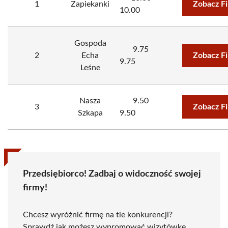
1
Zapiekanki
Zobacz F
10.00
Gospoda
9.75
2
Echa
Zobacz F
9.75
Leśne
Nasza
9.50
3
Zobacz F
Szkapa
9.50
Przedsiębiorco! Zadbaj o widoczność swojej
firmy!
Chcesz wyróżnić firmę na tle konkurencji?
Sprawdź jak możesz wypromować wizytówkę