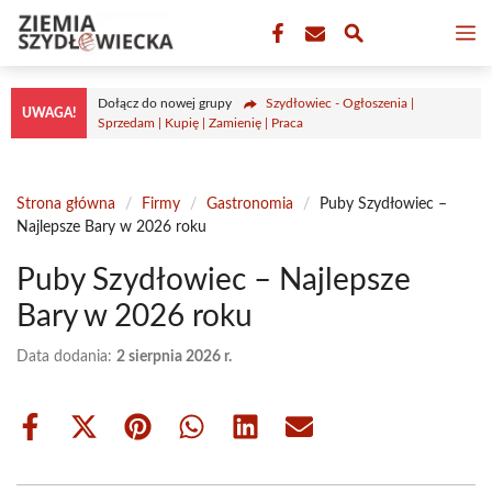
Przejdź
M
do
treści
Dołącz do nowej grupy
Szydłowiec - Ogłoszenia |
UWAGA!
Sprzedam | Kupię | Zamienię | Praca
Strona główna
/
Firmy
/
Gastronomia
/
Puby Szydłowiec –
Najlepsze Bary w 2026 roku
Puby Szydłowiec – Najlepsze
Bary w 2026 roku
Data dodania:
2 sierpnia 2026 r.
Share
Share
Share
Share
Share
Share
on
on
on
on
on
on
Facebook
X
Pinterest
WhatsApp
LinkedIn
Email
(Twitter)