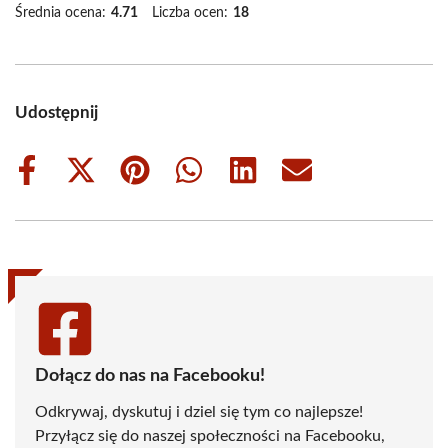
Średnia ocena:
4.71
Liczba ocen:
18
Udostępnij
Share
Share
Share
Share
Share
Share
on
on
on
on
on
on
Facebook
X
Pinterest
WhatsApp
LinkedIn
Email
(Twitter)
Dołącz do nas na Facebooku!
Odkrywaj, dyskutuj i dziel się tym co najlepsze!
Przyłącz się do naszej społeczności na Facebooku,