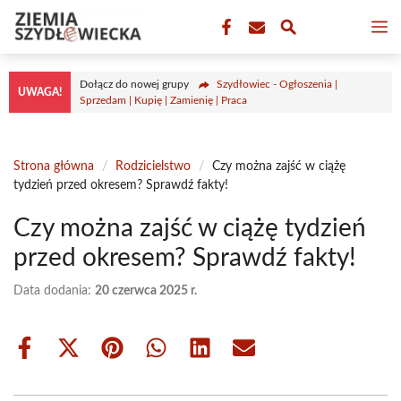
Przejdź
M
do
treści
Dołącz do nowej grupy
Szydłowiec - Ogłoszenia |
UWAGA!
Sprzedam | Kupię | Zamienię | Praca
Strona główna
/
Rodzicielstwo
/
Czy można zajść w ciążę
tydzień przed okresem? Sprawdź fakty!
Czy można zajść w ciążę tydzień
przed okresem? Sprawdź fakty!
Data dodania:
20 czerwca 2025 r.
Share
Share
Share
Share
Share
Share
on
on
on
on
on
on
Facebook
X
Pinterest
WhatsApp
LinkedIn
Email
(Twitter)