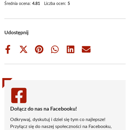
Średnia ocena:
4.81
Liczba ocen:
5
Udostępnij
Share
Share
Share
Share
Share
Share
on
on
on
on
on
on
Facebook
X
Pinterest
WhatsApp
LinkedIn
Email
(Twitter)
Dołącz do nas na Facebooku!
Odkrywaj, dyskutuj i dziel się tym co najlepsze!
Przyłącz się do naszej społeczności na Facebooku,