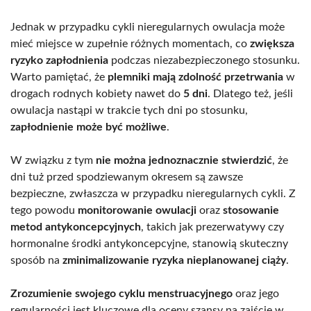
Jednak w przypadku cykli nieregularnych owulacja może
mieć miejsce w zupełnie różnych momentach, co
zwiększa
ryzyko zapłodnienia
podczas niezabezpieczonego stosunku.
Warto pamiętać, że
plemniki mają zdolność przetrwania
w
drogach rodnych kobiety nawet do
5 dni
. Dlatego też, jeśli
owulacja nastąpi w trakcie tych dni po stosunku,
zapłodnienie może być możliwe
.
W związku z tym
nie można jednoznacznie stwierdzić
, że
dni tuż przed spodziewanym okresem są zawsze
bezpieczne, zwłaszcza w przypadku nieregularnych cykli. Z
tego powodu
monitorowanie owulacji
oraz
stosowanie
metod antykoncepcyjnych
, takich jak prezerwatywy czy
hormonalne środki antykoncepcyjne, stanowią skuteczny
sposób na
zminimalizowanie ryzyka nieplanowanej ciąży
.
Zrozumienie swojego cyklu menstruacyjnego
oraz jego
regularności jest kluczowe dla oceny szansy na zajście w