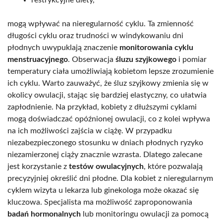
mogą wpływać na nieregularność cyklu. Ta zmienność
długości cyklu oraz trudności w windykowaniu dni
płodnych uwypuklają znaczenie
monitorowania cyklu
menstruacyjnego
. Obserwacja
śluzu szyjkowego
i pomiar
temperatury ciała umożliwiają kobietom lepsze zrozumienie
ich cyklu. Warto zauważyć, że śluz szyjkowy zmienia się w
okolicy owulacji, stając się bardziej elastyczny, co ułatwia
zapłodnienie. Na przykład, kobiety z dłuższymi cyklami
mogą doświadczać opóźnionej owulacji, co z kolei wpływa
na ich możliwości zajścia w ciążę. W przypadku
niezabezpieczonego stosunku w dniach płodnych ryzyko
niezamierzonej ciąży znacznie wzrasta. Dlatego zalecane
jest korzystanie z
testów owulacyjnych
, które pozwalają
precyzyjniej określić dni płodne. Dla kobiet z nieregularnym
cyklem wizyta u lekarza lub ginekologa może okazać się
kluczowa. Specjalista ma możliwość zaproponowania
badań hormonalnych
lub monitoringu owulacji za pomocą